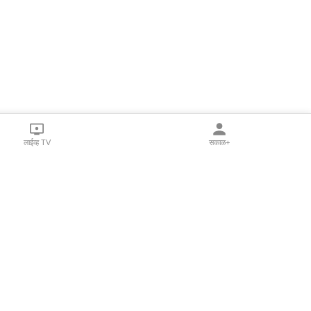
लाईव्ह TV
सकाळ+