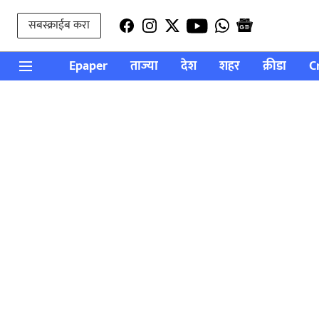
सबस्क्राईब करा
Epaper
ताज्या
देश
शहर
क्रीडा
C