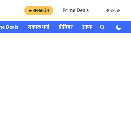
Prime Deals
साईन इन
सबस्क्राईब
me Deals
सकाळ मनी
प्रीमियर
आणखी
राशी भविष्य