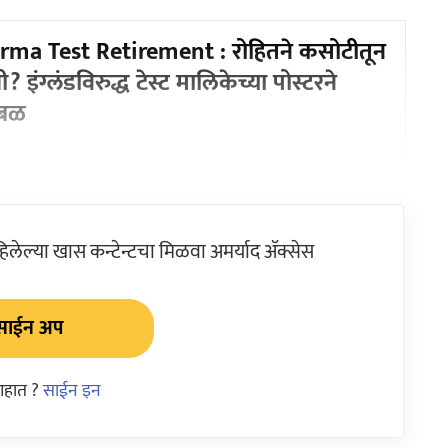
rma Test Retirement : रोहितने कसोटीतून
ी? इंग्लंडविरुद्ध टेस्ट मालिकेच्या पोस्टरने
बळ
ेल्या खास कन्टेन्टचा मिळवा अमर्याद ॲक्सेस
साईन अप
आहात ?
साईन इन