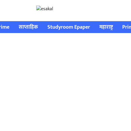
rime
साप्ताहिक
Studyroom Epaper
महाराष्ट्र
Pri