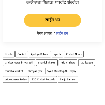
कन्टेन्टचा मिळवा अमर्याद ॲक्सेस
साईन अप
मेंबर आहात ?
साईन इन
Kerala
Cricket
Ajinkya Rahane
sports
Cricket News
Cricket News in Marathi
Shardul Thakur
Prithvi Shaw
t20 league
mumbai cricket
shreyas iyer
Syed Mushtaq Ali Trophy
cricket news today
T20 Cricket Records
Sanju Samson