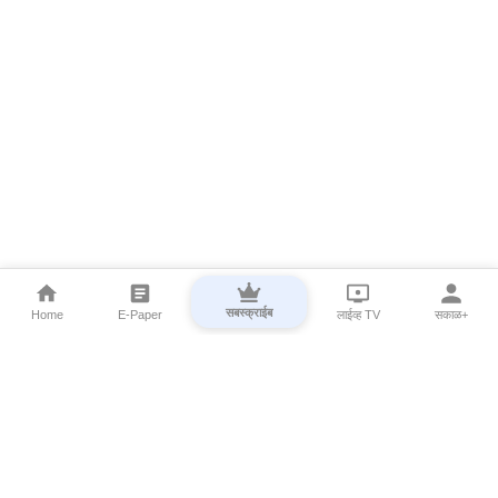
सबस्क्राईब
Home
E-Paper
लाईव्ह TV
सकाळ+