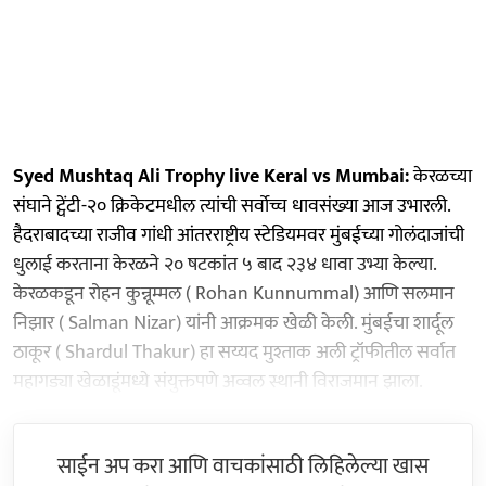
Syed Mushtaq Ali Trophy live Keral vs Mumbai:
केरळच्या
संघाने ट्वेंटी-२० क्रिकेटमधील त्यांची सर्वोच्च धावसंख्या आज उभारली.
हैदराबादच्या राजीव गांधी आंतरराष्ट्रीय स्टेडियमवर मुंबईच्या गोलंदाजांची
धुलाई करताना केरळने २० षटकांत ५ बाद २३४ धावा उभ्या केल्या.
केरळकडून रोहन कुन्नूम्मल ( Rohan Kunnummal) आणि सलमान
निझार ( Salman Nizar) यांनी आक्रमक खेळी केली. मुंबईचा शार्दूल
ठाकूर ( Shardul Thakur) हा सय्यद मुश्ताक अली ट्रॉफीतील सर्वात
महागड्या खेळाडूंमध्ये संयुक्तपणे अव्वल स्थानी विराजमान झाला.
साईन अप करा आणि वाचकांसाठी लिहिलेल्या खास