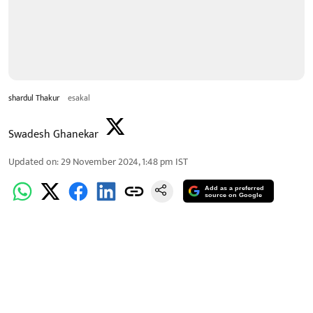
shardul Thakur
esakal
Swadesh Ghanekar
Updated on
:
29 November 2024, 1:48 pm
IST
Add as a preferred
source on Google