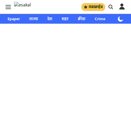
सबस्क्राईब
Epaper
ताज्या
देश
शहर
क्रीडा
Crime
साप्ताहिक