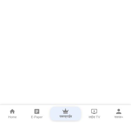
सबस्क्राईब
Home
E-Paper
लाईव्ह TV
सकाळ+