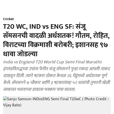
Cricket
T20 WC, IND vs ENG SF: संजू
सॅमसनची वादळी अर्धशतक! गौतम, रोहित,
विराटच्या विक्रमाशी बरोबरी; इशानसह ९७
धावा जोडल्या
India vs England T20 World Cup Semi Final Marathi:
इंग्लंडविरुद्धच्या उपांत्य फेरीत संजू सॅमसनने पुन्हा एकदा आपली ताकद
दाखवून दिली. त्याने षटकार ठोकत केवळ २६ चेंडूंमध्ये अर्धशतक पूर्ण
केले. सॅमसनने ७ चौकार आणि ३ षटकारांसह ५२ धावांची तुफानी खेळी
साकारत भारताच्या डावाला भक्कम पाया घातला.