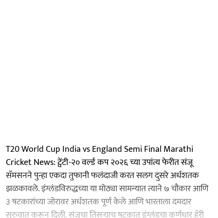
T20 World Cup India vs England Semi Final Marathi
Cricket News: ट्वेंटी-२० वर्ल्ड कप २०२६ च्या उपांत्य फेरीत संजू
सॅमसनने पुन्हा एकदा तुफानी फलंदाजी करत सलग दुसरे अर्धशतक
झळकावले. इंग्लंडविरुद्धच्या या मोठ्या सामन्यात त्याने ७ चौकार आणि
३ षटकारांच्या जोरावर अर्धशतक पूर्ण केले आणि भारताला दमदार
सुरुवात करून दिली. संजूचा तिसऱ्याच षटकात इंग्लंडचा कर्णधार हॅरी