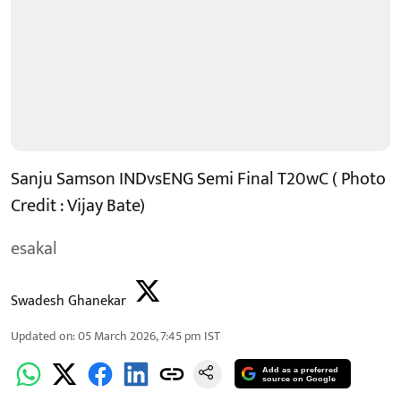
Sanju Samson INDvsENG Semi Final T20wC ( Photo
Credit : Vijay Bate)
esakal
Swadesh Ghanekar
Updated on
:
05 March 2026, 7:45 pm
IST
Add as a preferred
source on Google