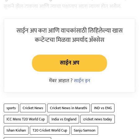
ब्रूकने झेल टाकला आणि त्याचा पश्चाताप आता त्याला होत असेल.
साईन अप करा आणि वाचकांसाठी लिहिलेल्या खास
कन्टेन्टचा मिळवा अमर्याद ॲक्सेस
साईन अप
मेंबर आहात ?
साईन इन
sports
Cricket News
Cricket News in Marathi
IND vs ENG
ICC Mens T20 World Cup
India vs England
cricket news today
Ishan Kishan
T20 Cricket World Cup
Sanju Samson