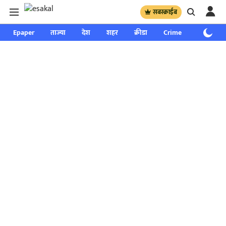
सबस्क्राईब
Epaper
ताज्या
देश
शहर
क्रीडा
Crime
साप्ताहिक