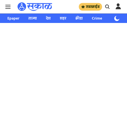
सबस्क्राईब
Epaper
ताज्या
देश
शहर
क्रीडा
Crime
साप्ताहिक