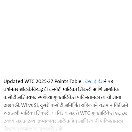
Updated WTC 2025-27 Points Table :
वेस्ट इंडिज
ने २३
वर्षानंतर श्रीलंकेविरुद्धची कसोटी मालिका जिंकली आणि जागतिक
कसोटी अजिंक्यपद स्पर्धेच्या गुणतालिकेत पाकिस्तानला त्यांची जागा
दाखवली. WI vs SL दुसरी कसोटी अनिर्णित राहिल्याने यजमान विंडीजने
१-० अशी मालिका जिंकली. या विजयासह ते WTC गुणतालिकेत १६.६७
टक्क्यांसह आठव्या क्रमांकावर आले आहेत आणि त्यांनी पाकिस्तानला
शेवटच्या क्रमांकावर ढकलले आहे.