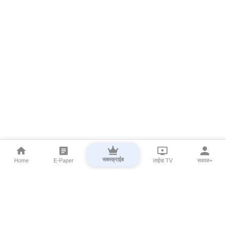
सबस्क्राईब
Home
E-Paper
लाईव्ह TV
सकाळ+