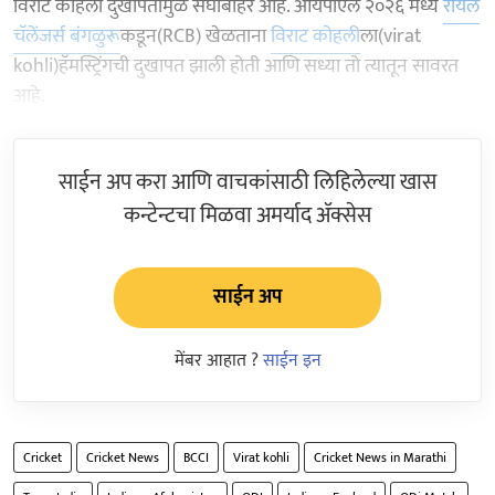
विराट कोहली दुखापतीमुळे संघाबाहेर आहे. आयपीएल २०२६ मध्ये
रॉयल
चॅलेंजर्स बंगळुरू
कडून(RCB) खेळताना
विराट कोहली
ला(virat
kohli)हॅमस्ट्रिंगची दुखापत झाली होती आणि सध्या तो त्यातून सावरत
आहे.
साईन अप करा आणि वाचकांसाठी लिहिलेल्या खास
कन्टेन्टचा मिळवा अमर्याद ॲक्सेस
साईन अप
मेंबर आहात ?
साईन इन
Cricket
Cricket News
BCCI
Virat kohli
Cricket News in Marathi