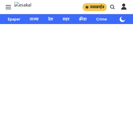
सबस्क्राईब
Epaper
ताज्या
देश
शहर
क्रीडा
Crime
साप्ताहिक