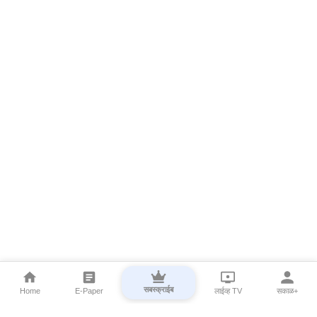
सबस्क्राईब
Home
E-Paper
लाईव्ह TV
सकाळ+