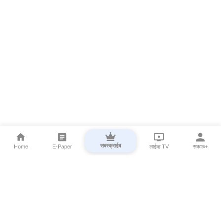
सबस्क्राईब
Home
E-Paper
लाईव्ह TV
सकाळ+