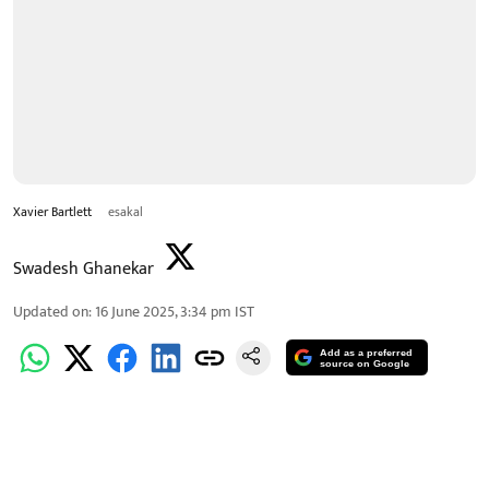
Xavier Bartlett
esakal
Swadesh Ghanekar
Updated on
:
16 June 2025, 3:34 pm
IST
Add as a preferred
source on Google