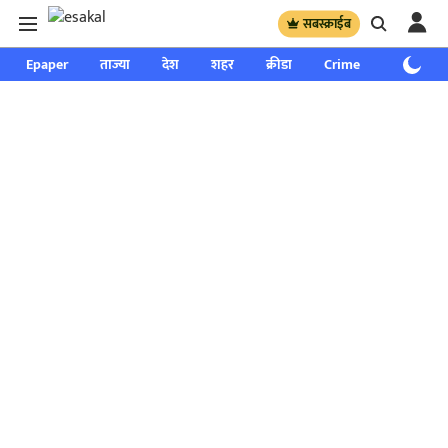
सबस्क्राईब
Epaper
ताज्या
देश
शहर
क्रीडा
Crime
साप्ताहिक