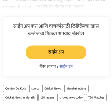
( Xavier Bartlett ) न्यू यॉर्कच्या तोंडचा घास पळवला.
साईन अप करा आणि वाचकांसाठी लिहिलेल्या खास
कन्टेन्टचा मिळवा अमर्याद ॲक्सेस
साईन अप
मेंबर आहात ?
साईन इन
Quinton De Kock
sports
Cricket News
Mumbai Indians
Cricket News in Marathi
t20 league
cricket news today
T20 Matches