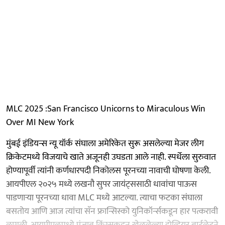
MLC 2025 :San Francisco Unicorns to Miraculous Win
Over MI New York
मुंबई इंडियन्स न्यू यॉर्क संघाला अमेरिकेत सुरू असलेल्या मेजर लीग
क्रिकेटमध्ये विजयाचे खाते अजूनही उघडता आले नाही. स्पर्धेला सुरुवात
होण्यापूर्वी त्यांनी कर्णधारपदी निकोलस पूरनच्या नावाची घोषणा केली.
आयपीएल २०२५ मध्ये लखनौ सुपर जायंट्ससाठी धावांचा पाऊस
पाडणाऱ्या पूरनच्या धावा MLC मध्ये आटल्या. त्याचा फटका संघाला
बसतोय आणि आज त्यांचा सॅन फ्रान्सिस्को युनिकॉर्न्सकडून हार पत्करावी
लागली. आयपीएलमध्ये पंजाब किंग्सकडून खेळलेल्या झेव्हियर बार्टलेटने