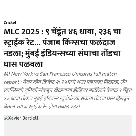
Cricket
MLC 2025 : ९ चेंडूंत ४६ धावा, २३६ चा
स्ट्राईक रेट... पंजाब किंग्सचा फलंदाज
नडला; मुंबई इंडियन्सच्या संघाचा तोंडचा
घास पळवला
MI New York vs San Francisco Unicorns full match
report : मेजर लीग क्रिकेट २०२५मध्ये थरार पाहायला मिळाला. सॅन
फ्रान्सिस्को युनिकॉर्न्सकडून खेळणाऱ्या झेव्हियर बार्टलेटने केवळ ९ चेंडूत
४६ धावा ठोकत मुंबई इंडियन्स न्यूयॉर्कच्या संघाचा तोंडचा घास हिरावून
घेतला. त्याचा स्ट्राईक रेट होता तब्बल २३६!