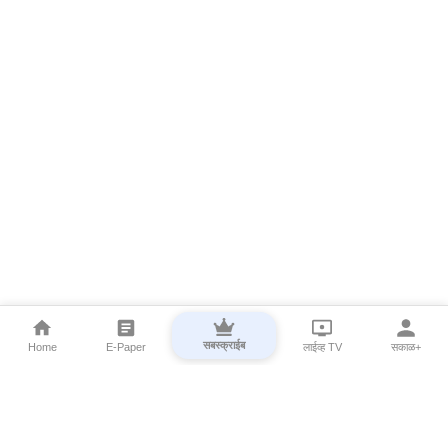
सबस्क्राईब
Home
E-Paper
लाईव्ह TV
सकाळ+