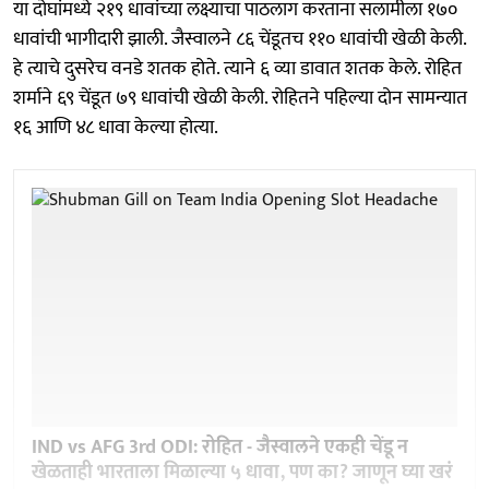
या दोघांमध्ये २१९ धावांच्या लक्ष्याचा पाठलाग करताना सलामीला १७०
धावांची भागीदारी झाली. जैस्वालने ८६ चेंडूतच ११० धावांची खेळी केली.
हे त्याचे दुसरेच वनडे शतक होते. त्याने ६ व्या डावात शतक केले. रोहित
शर्माने ६९ चेंडूत ७९ धावांची खेळी केली. रोहितने पहिल्या दोन सामन्यात
१६ आणि ४८ धावा केल्या होत्या.
IND vs AFG 3rd ODI: रोहित - जैस्वालने एकही चेंडू न
खेळताही भारताला मिळाल्या ५ धावा, पण का? जाणून घ्या खरं