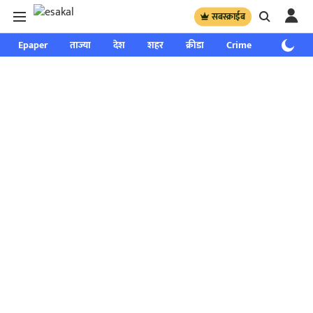
सबस्क्राईब
Epaper
ताज्या
देश
शहर
क्रीडा
Crime
साप्ताहिक