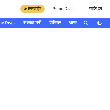
Prime Deals
साईन इन
सबस्क्राईब
me Deals
सकाळ मनी
प्रीमियर
आणखी
राशी भविष्य