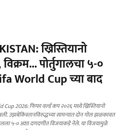
TAN: ख्रिस्तियानो
, विक्रम... पोर्तुगालचा ५-०
fa World Cup च्या बाद
up 2026: फिफा वर्ल्ड कप २०२६ मध्ये ख्रिस्तियानो
टवली. उझबेकिस्तानविरुद्धच्या सामन्यात दोन गोल झळकावत
तुगालला ५-० अशा दणदणीत विजयाकडे नेले. या विजयामुळे