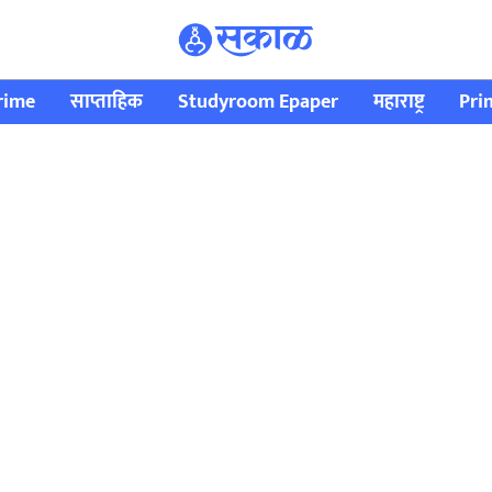
rime
साप्ताहिक
Studyroom Epaper
महाराष्ट्र
Pri