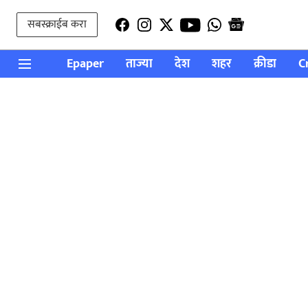
सबस्क्राईब करा
Epaper
ताज्या
देश
शहर
क्रीडा
C