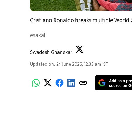
Cristiano Ronaldo breaks multiple World 
esakal
Swadesh Ghanekar
Updated on
:
24 June 2026, 12:33 am
IST
Add as a pre
source on G