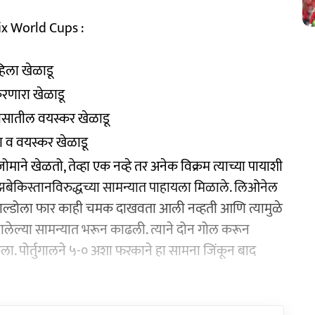
ix World Cups :
हिला खेळाडू
 करणारा खेळाडू
हासातील वयस्कर खेळाडू
ुण व वयस्कर खेळाडू
 जोमाने खेळतो, तेव्हा एक नव्हे तर अनेक विक्रम त्याच्या पायाशी
उझबेकिस्तानविरुद्धच्या सामन्यात पाहायला मिळाले. लिओनेल
ोनाल्डोला फार काही चमक दाखवता आली नव्हती आणि त्यामुळे
 झालेल्या सामन्यात भरून काढली. त्याने दोन गोल करून
केला. पोर्तुगालने ५-० अशा फरकाने हा सामना जिंकून बाद