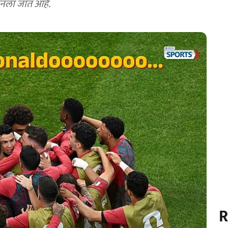
मानला जात आहे.
R