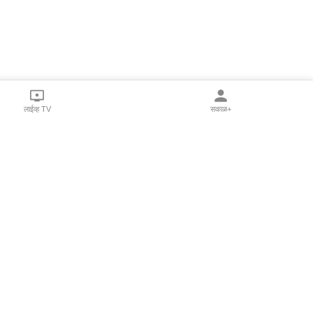
लाईव्ह TV
सकाळ+
l Programs
Print Products