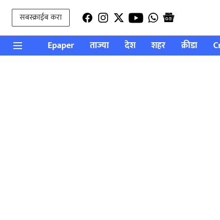
सबस्क्राईब करा
Epaper
ताज्या
देश
शहर
क्रीडा
C