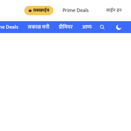
Prime Deals
साईन इन
सबस्क्राईब
me Deals
सकाळ मनी
प्रीमियर
आणखी
राशी भविष्य