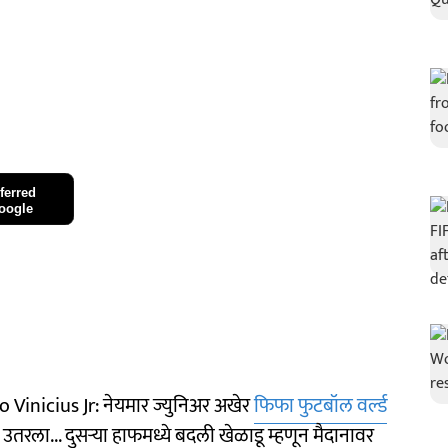
ferred
oogle
 Vinicius Jr: नेयमार ज्युनिअर अखेर
फिफा फुटबॉल वर्ल्ड
तरला... दुसऱ्या हाफमध्ये बदली खेळाडू म्हणून मैदानावर