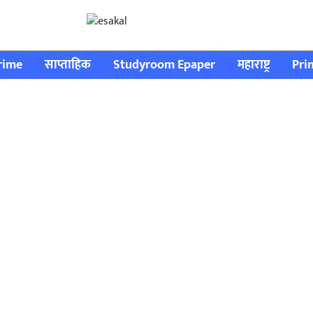
rime
साप्ताहिक
Studyroom Epaper
महाराष्ट्र
Pri