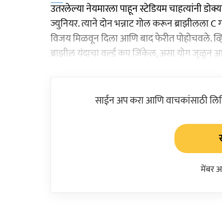
उतरलेल्या नेयमारला पाहून स्टेडियम चाहत्यांनी डोक
ज्युनियर. त्याने दोन भन्नाट गोल करून ब्राझीलला
विजय मिळवून दिला आणि बाद फेरीत पोहोचवले. व्हि
ब्राझील यंदाचा वर्ल्ड कप जिंकेल, असा योग जुळून 
साईन अप करा आणि वाचकांसाठी लिहिल
मेंबर 