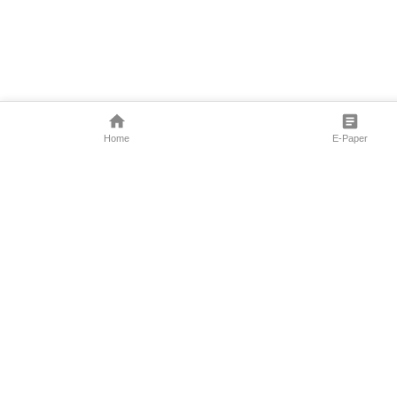
Home
E-Paper
Follow Us
Marathi News