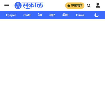
सबस्क्राईब
Epaper
ताज्या
देश
शहर
क्रीडा
Crime
साप्ताहिक