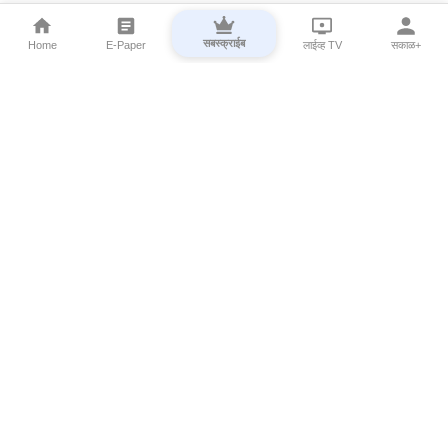
सबस्क्राईब
Home
E-Paper
लाईव्ह TV
सकाळ+
⌄
Marathi News
⌄
About Esakal
⌄
Digital Products
⌄
Sakal Programs
⌄