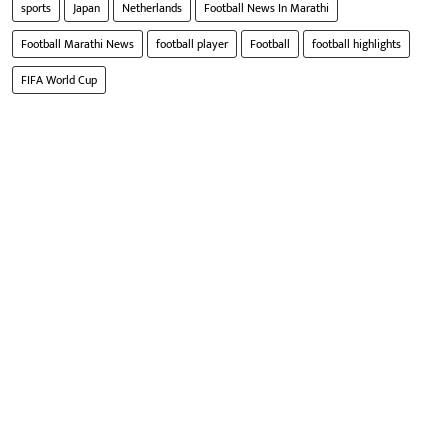
sports
Japan
Netherlands
Football News In Marathi
Football Marathi News
football player
Football
football highlights
FIFA World Cup