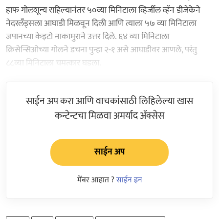
हाफ गोलशून्य राहिल्यानंतर ५०व्या मिनिटाला व्हिर्जील व्हॅन डीजेकेने
नेदरलँड्सला आघाडी मिळवून दिली आणि त्याला ५७ व्या मिनिटाला
जपानच्या केइटो नाकामुराने उत्तर दिले. ६४ व्या मिनिटाला
क्रिसेन्सिओच्या गोलने डचना पुन्हा २-१ असे आघाडीवर आणले, परंतु
८८व्या मिनिटाला चमत्कार घडला.
साईन अप करा आणि वाचकांसाठी लिहिलेल्या खास
कन्टेन्टचा मिळवा अमर्याद ॲक्सेस
साईन अप
मेंबर आहात ?
साईन इन