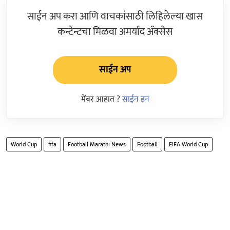
साईन अप करा आणि वाचकांसाठी लिहिलेल्या खास
कन्टेन्टचा मिळवा अमर्याद ॲक्सेस
साईन अप
मेंबर आहात ?
साईन इन
World Cup
fifa
Football Marathi News
Football
FIFA World Cup