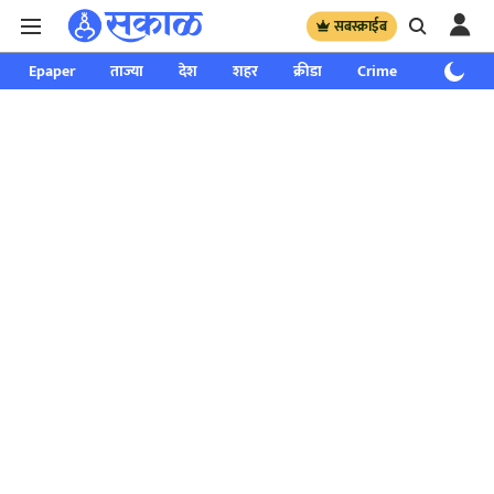
सबस्क्राईब
Epaper
ताज्या
देश
शहर
क्रीडा
Crime
साप्ताहिक