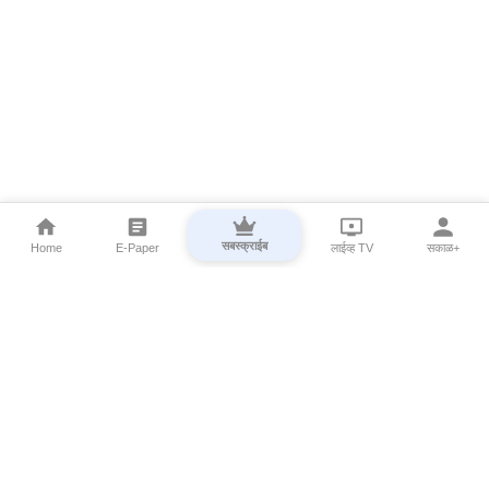
सबस्क्राईब
Home
E-Paper
लाईव्ह TV
सकाळ+
⌄
Marathi News