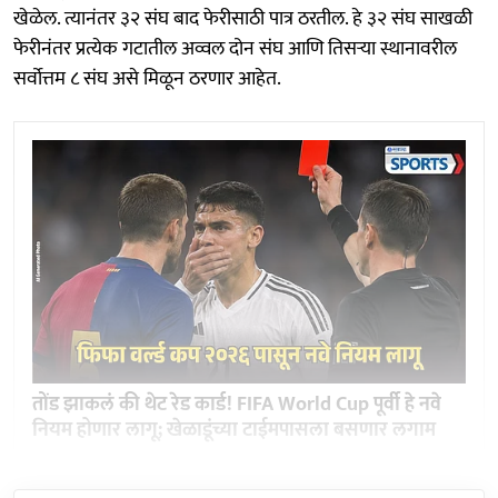
खेळेल. त्यानंतर ३२ संघ बाद फेरीसाठी पात्र ठरतील. हे ३२ संघ साखळी
फेरीनंतर प्रत्येक गटातील अव्वल दोन संघ आणि तिसऱ्या स्थानावरील
सर्वोत्तम ८ संघ असे मिळून ठरणार आहेत.
तोंड झाकलं की थेट रेड कार्ड! FIFA World Cup पूर्वी हे नवे
नियम होणार लागू; खेळाडूंच्या टाईमपासला बसणार लगाम