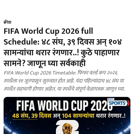
क्रीडा
FIFA World Cup 2026 full
Schedule: ४८ संघ, ३९ दिवस अन् १०४
सामन्यांचा थरार रंगणार..! कुठे पाहाणार
सामने? जाणून घ्या सर्वकाही
FIFA World Cup 2026 Timetable: फिफा वर्ल्ड कप २०२६
स्पर्धेला ११ जूनपासून सुरुवात होत आहे. यंदा पहिल्यांदाच ४८ संघ या
स्पर्धेत सहभागी होणार आहेत. या स्पर्धेचे संपूर्ण वेळापत्रक जाणून घ्या.