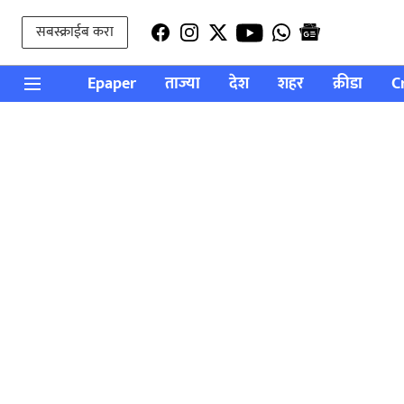
सबस्क्राईब करा
Epaper
ताज्या
देश
शहर
क्रीडा
C