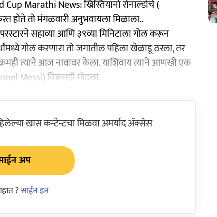
up Marathi News: ख्रिस्तियानो रोनाल्डोचे (
्षा करत होते तो मंगळवारी अनुभवायला मिळाला..
 सुपरस्टारने सहाव्या आणि ३९व्या मिनिटाला गोल करून
र्धांमध्ये गोल करणारा तो जगातील पहिला खेळाडू ठरला, तर
विक्रमही त्याने आज नावावर केला. याशिवाय त्याने आणखी एक
ionel Messi) विक्रमही मोडला.
ेल्या खास कन्टेन्टचा मिळवा अमर्याद ॲक्सेस
साईन अप
आहात ?
साईन इन