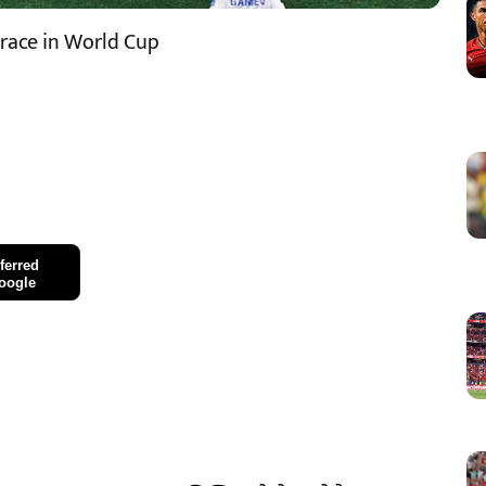
brace in World Cup
ferred
oogle