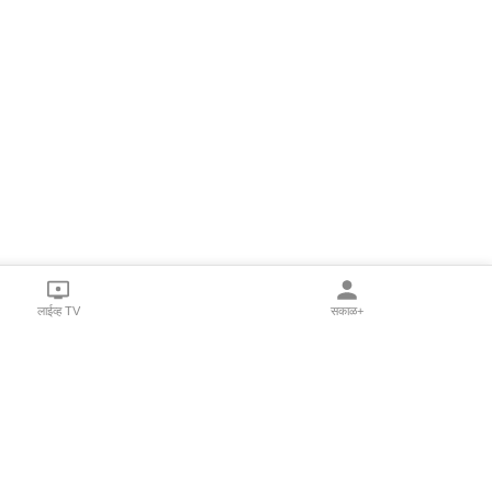
लाईव्ह TV
सकाळ+