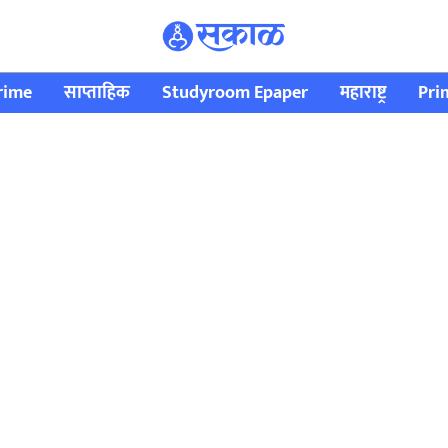
rime
साप्ताहिक
Studyroom Epaper
महाराष्ट्र
Pri