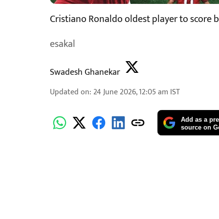
Cristiano Ronaldo oldest player to score 
esakal
Swadesh Ghanekar
Updated on
:
24 June 2026, 12:05 am
IST
Add as a pre
source on G