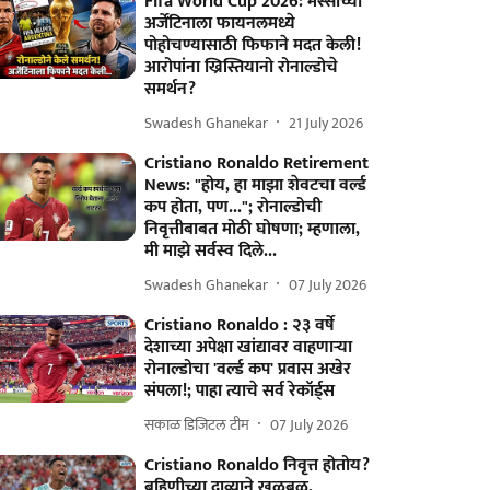
Fifa World Cup 2026: मेस्सीच्या
अर्जेंटिनाला फायनलमध्ये
पोहोचण्यासाठी फिफाने मदत केली!
आरोपांना ख्रिस्तियानो रोनाल्डोचे
समर्थन?
Swadesh Ghanekar
21 July 2026
Cristiano Ronaldo Retirement
News: "होय, हा माझा शेवटचा वर्ल्ड
कप होता, पण..."; रोनाल्डोची
निवृत्तीबाबत मोठी घोषणा; म्हणाला,
मी माझे सर्वस्व दिले...
Swadesh Ghanekar
07 July 2026
Cristiano Ronaldo : २३ वर्षे
देशाच्या अपेक्षा खांद्यावर वाहणाऱ्या
रोनाल्डोचा 'वर्ल्ड कप' प्रवास अखेर
संपला!; पाहा त्याचे सर्व रेकॉर्ड्स
सकाळ डिजिटल टीम
07 July 2026
Cristiano Ronaldo निवृत्त होतोय?
बहिणीच्या दाव्याने खळबळ,