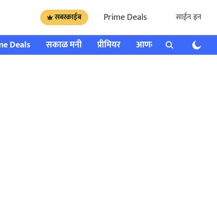
Prime Deals
साईन इन
सबस्क्राईब
me Deals
सकाळ मनी
प्रीमियर
आणखी
राशी भविष्य