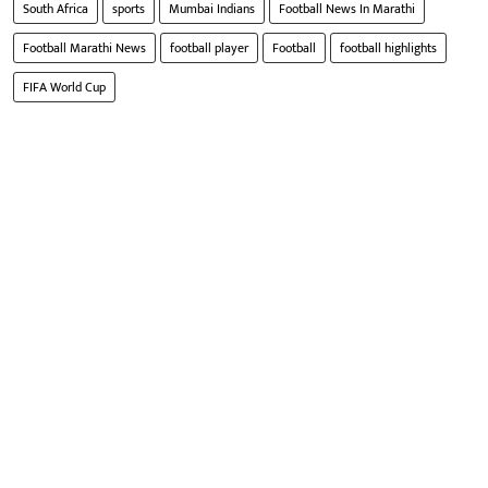
South Africa
sports
Mumbai Indians
Football News In Marathi
Football Marathi News
football player
Football
football highlights
FIFA World Cup