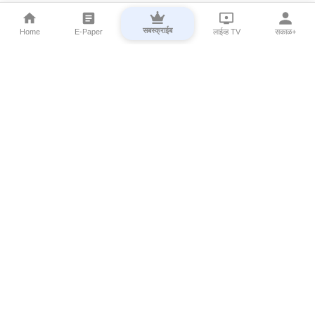
सबस्क्राईब
Home
E-Paper
लाईव्ह TV
सकाळ+
⌄
Marathi News
⌄
About Esakal
⌄
Digital Products
⌄
Sakal Programs
⌄