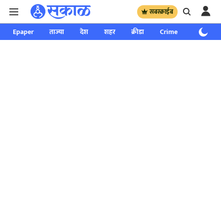
सबस्क्राईब
Epaper
ताज्या
देश
शहर
क्रीडा
Crime
साप्ताहिक