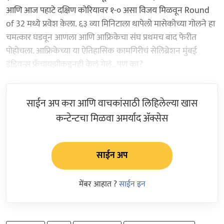
आणि आज पहाटे दक्षिण कोरियावर १-० असा विजय मिळवून Round
of 32 मध्ये प्रवेश केला. ६३ व्या मिनिटाला थापेलो मासेकोच्या गोलने हा
चमत्कार घडवून आणला आणि आफ्रिकेचा संघ प्रथमच बाद फेरीत
पोहोचला. आफ्रिकेच्या या ऐतिहासिक कामगिरीचं सेलिब्रेशन मुंबई
इंडियन्स फ्रँचायझीकडूनही केलं गेलं.. पण का?
साईन अप करा आणि वाचकांसाठी लिहिलेल्या खास
कन्टेन्टचा मिळवा अमर्याद ॲक्सेस
साईन अप
मेंबर आहात ?
साईन इन