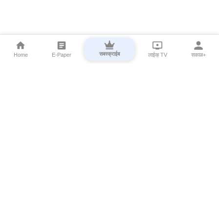
सबस्क्राईब
Home
E-Paper
लाईव्ह TV
सकाळ+
⌄
Marathi News
⌄
About Esakal
⌄
Digital Products
⌄
Sakal Programs