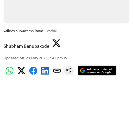
vaibhav suryawanshi home
esakal
Shubham Banubakode
Updated on
:
23 May 2025, 2:43 pm
IST
Add as a preferred
source on Google