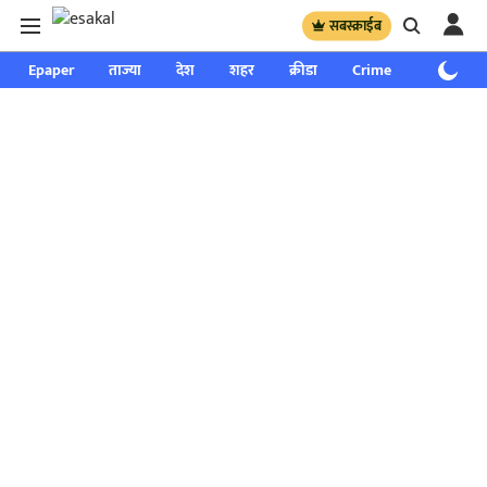
सबस्क्राईब
Epaper
ताज्या
देश
शहर
क्रीडा
Crime
साप्ताहिक