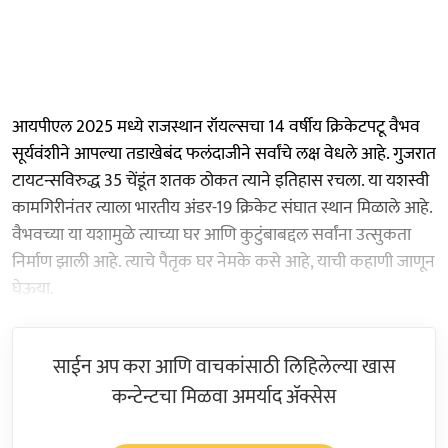
आयपीएल 2025 मध्ये राजस्थान रॉयल्सचा 14 वर्षीय क्रिकेटपटू वैभव
सूर्यवंशीने आपल्या तडाखेबंद फलंदाजीने सर्वांचे लक्ष वेधले आहे. गुजरात
टायटन्सविरुद्ध 35 चेंडूंत शतक ठोकत त्याने इतिहास रचला. या यशस्वी
कामगिरीनंतर त्याला भारतीय अंडर-19 क्रिकेट संघात स्थान मिळाले आहे.
वैभवच्या या यशामुळे त्याच्या घर आणि कुटुंबाबद्दल सर्वांना उत्सुकता
निर्माण झाली आहे. त्याचे पैतृक घर नेमके कसे आहे, याची कहाणी जाणून
घेऊया.
साईन अप करा आणि वाचकांसाठी लिहिलेल्या खास
कन्टेन्टचा मिळवा अमर्याद ॲक्सेस