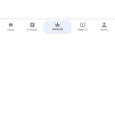
सबस्क्राईब
Home
E-Paper
लाईव्ह TV
सकाळ+
⌄
Marathi News
⌄
About Esakal
⌄
Digital Products