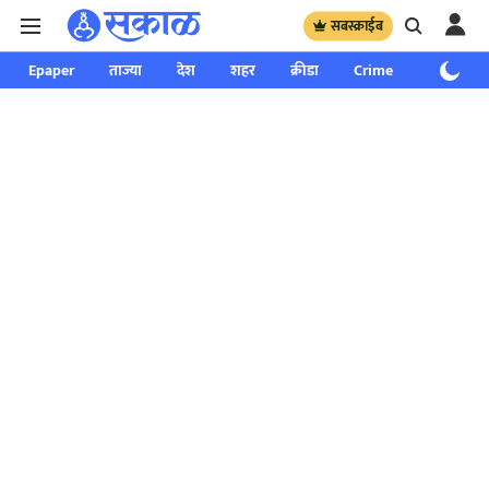
सबस्क्राईब
Epaper
ताज्या
देश
शहर
क्रीडा
Crime
साप्ताहिक