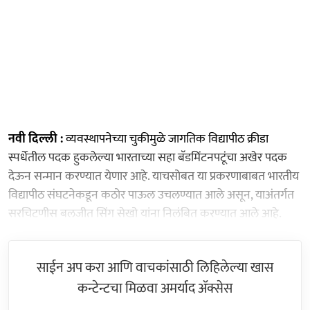
नवी दिल्ली :
व्यवस्थापनेच्या चुकीमुळे जागतिक विद्यापीठ क्रीडा
स्पर्धेतील पदक हुकलेल्या भारताच्या सहा बॅडमिंटनपटूंचा अखेर पदक
देऊन सन्मान करण्यात येणार आहे. याचसोबत या प्रकरणाबाबत भारतीय
विद्यापीठ संघटनेकडून कठोर पाऊल उचलण्यात आले असून, याअंतर्गत
सरचिटणीस बलजीत सिंग सेखो यांना निलंबित करण्यात आले आहे.
साईन अप करा आणि वाचकांसाठी लिहिलेल्या खास
कन्टेन्टचा मिळवा अमर्याद ॲक्सेस