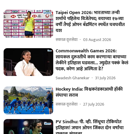
Taipei Open 2026: भारताच्या तन्वी
शर्माचे पहिलेच विजेतेपद; वयाच्या १७व्या
वर्षी तैपई ओपन बॅडमिंटन स्पर्धेत घवघवीत
यश
सकाळ वृत्तसेवा
03 August 2026
Commonwealth Games 2026:
सायकल दुरूस्तीचे काम करणाऱ्या बापाच्या
लेकीने इतिहास घडवला... ज्युदोत पक्कं केलं
पदक, कोण आहे अस्मिता डे?
Swadesh Ghanekar
31 July 2026
Hockey India: विश्वकरंडकाआधी हॉकी
संघाचा सराव
सकाळ वृत्तसेवा
27 July 2026
PV Sindhu: पी. व्ही. सिंधूचा टोकियोत
इतिहास! जपान ओपन जिंकत दोन वर्षांचा
दुष्काळ संपवला