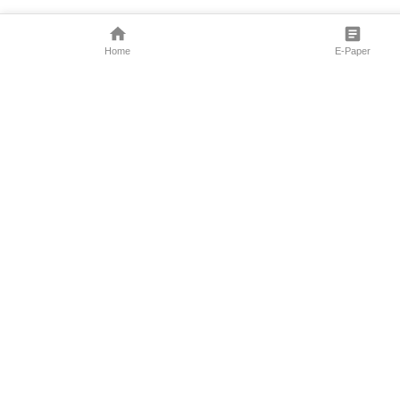
Home
E-Paper
Follow Us
Marathi News
Maharashtra N
Entertainment 