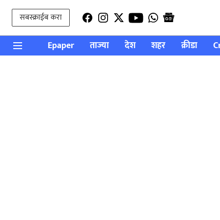
सबस्क्राईब करा
Epaper
ताज्या
देश
शहर
क्रीडा
C