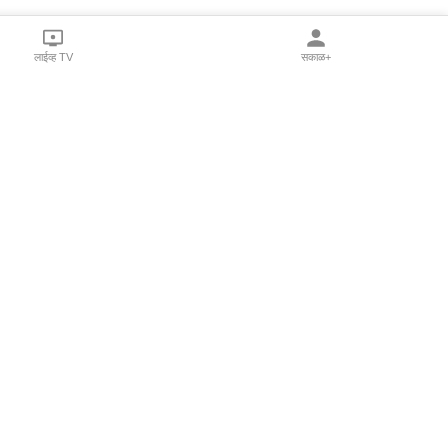
लाईव्ह TV
सकाळ+
l Programs
Print Products
Sakal Saptahik
hka
Family Doctor