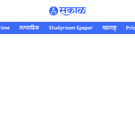
rime
साप्ताहिक
Studyroom Epaper
महाराष्ट्र
Pri