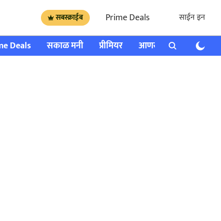
Prime Deals
साईन इन
सबस्क्राईब
me Deals
सकाळ मनी
प्रीमियर
आणखी
राशी भविष्य