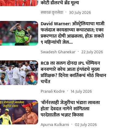
कोटी डॉलरचे ब्रँड मूल्य
सकाळ वृत्तसेवा
30 July 2026
David Warner: ऑस्ट्रेलियाचा माजी
फलंदाज कायद्याच्या कचाट्यात; एका
प्रकरणात दोषी आढळला, होऊ शकते
९ महिन्यांची जेल...
Swadesh Ghanekar
22 July 2026
RCB ला सलग दोनदा IPL चॅम्पियन
बनवणारे कोच आता इंग्लंडचे मुख्य
प्रशिक्षक? दिनेश कार्तिकचं मोठं विधान
चर्चेत
Pranali Kodre
14 July 2026
'वॉर्नरलाही जेजुरीचा भंडारा लावला
होता' देवदत्त नागेने सांगितला
परदेशातील भन्नाट किस्सा
Apurva Kulkarni
02 July 2026