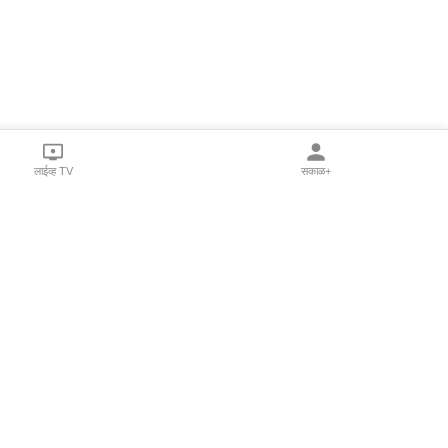
लाईव्ह TV
सकाळ+
l Programs
Print Products