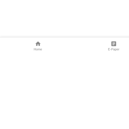
Home
E-Paper
Follow Us
Marathi News