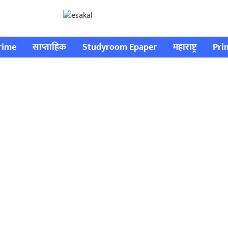
rime
साप्ताहिक
Studyroom Epaper
महाराष्ट्र
Pri