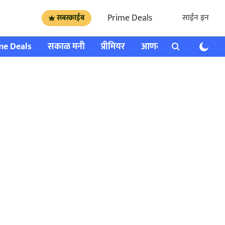
Prime Deals
साईन इन
सबस्क्राईब
me Deals
सकाळ मनी
प्रीमियर
आणखी
राशी भविष्य