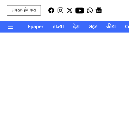
सबस्क्राईब करा
Epaper
ताज्या
देश
शहर
क्रीडा
C