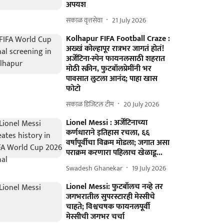
अपयश
सकाळ वृत्तसेवा
21 July 2026
Kolhapur FIFA Football Craze :
अख्खं कोल्हापूर रात्रभर जागतं होतं!
अर्जेंटिना-स्पेन फायनलसाठी शहरात
मोठी स्क्रीन, फुटबॉलप्रेमींनी भर
पावसात लुटला आनंद; पाहा खास
फोटो
सकाळ डिजिटल टीम
20 July 2026
Lionel Messi : अर्जेंटिनाच्या
कर्णधाराने इतिहास रचला, ६६
वर्षांपूर्वीचा विक्रम मोडला; जगात असा
पराक्रम करणारा पहिलाच खेळाडू...
Swadesh Ghanekar
19 July 2026
Lionel Messi: फुटबॉलच नव्हे तर
जगभरातील सुपरस्टारही मेस्सीचे
चाहते; विश्वचषक फायनलपूर्वी
मेस्सीची जगभर चर्चा