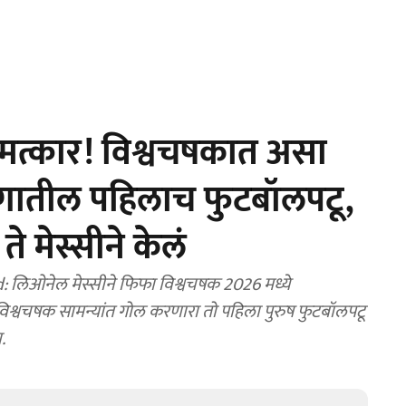
 चमत्कार! विश्वचषकात असा
गातील पहिलाच फुटबॉलपटू,
े मेस्सीने केलं
लिओनेल मेस्सीने फिफा विश्वचषक 2026 मध्ये
िश्वचषक सामन्यांत गोल करणारा तो पहिला पुरुष फुटबॉलपटू
.