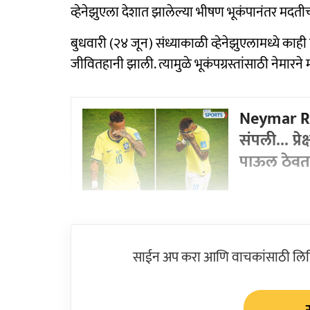
व्हेनेझुएला देशात झालेल्या भीषण भूकंपानंतर मदतीच
बुधवारी (२४ जून) संध्याकाळी व्हेनेझुएलामध्ये काही 
जीवितहानी झाली. त्यामुळे भूकंपग्रस्तांसाठी नेमारन
Neymar Ret
संपली... प्
पाऊल ठेवताच
साईन अप करा आणि वाचकांसाठी लिहिल