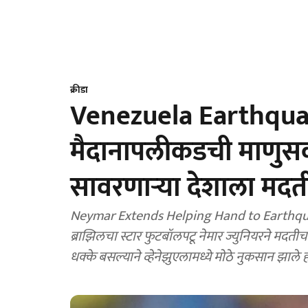
क्रीडा
Venezuela Earthquak
मैदानापलीकडची माणुसकी
सावरणाऱ्या देशाला मदत
Neymar Extends Helping Hand to Earthquake
ब्राझिलचा स्टार फुटबॉलपटू नेमार ज्युनियरने मदतीचा
धक्के बसल्याने व्हेनेझुएलामध्ये मोठे नुकसान झाले ह