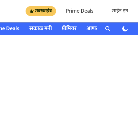
Prime Deals
साईन इन
सबस्क्राईब
me Deals
सकाळ मनी
प्रीमियर
आणखी
राशी भविष्य