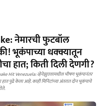
e: नेमारची फुटबॉल
! भूकंपाच्या धक्क्यातून
ीचा हात; किती दिली देणगी?
 Hit Venezuela: व्हेनेझुएलामधील भीषण भूकंपानंतर
 हात पुढे केला आहे. काही मिनिटांच्या अंतरात दोन भूकंपाचे
ोते.