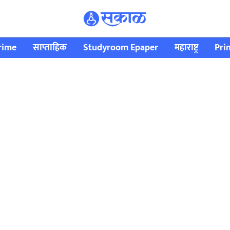
rime
साप्ताहिक
Studyroom Epaper
महाराष्ट्र
Pri