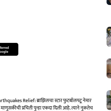
ferred
oogle
quakes Relief: ब्राझिलचा स्टार फुटबॉलपटू नेमार
माणुसकीची प्रचिती पुन्हा एकदा दिली आहे. त्याने नुकतेच