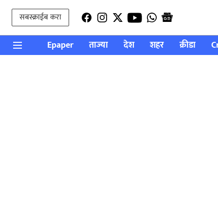
सबस्क्राईब करा
Epaper
ताज्या
देश
शहर
क्रीडा
C