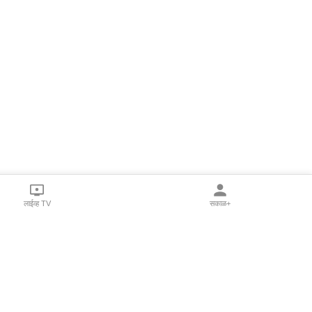
लाईव्ह TV
सकाळ+