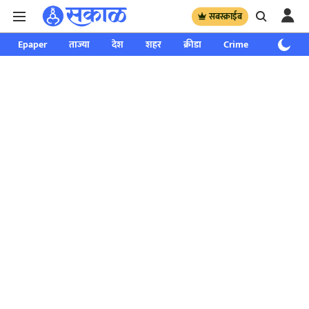
सबस्क्राईब
Epaper
ताज्या
देश
शहर
क्रीडा
Crime
साप्ताहिक