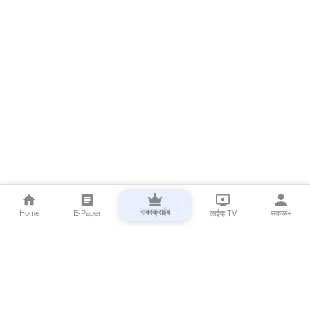
सबस्क्राईब
Home
E-Paper
लाईव्ह TV
सकाळ+