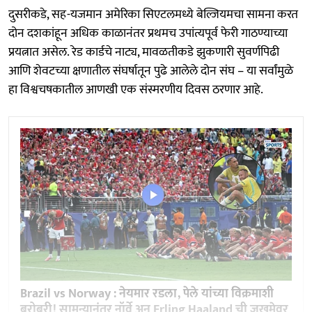
दुसरीकडे, सह-यजमान अमेरिका सिएटलमध्ये बेल्जियमचा सामना करत
दोन दशकांहून अधिक काळानंतर प्रथमच उपांत्यपूर्व फेरी गाठण्याच्या
प्रयत्नात असेल. रेड कार्डचे नाट्य, मावळतीकडे झुकणारी सुवर्णपिढी
आणि शेवटच्या क्षणातील संघर्षातून पुढे आलेले दोन संघ – या सर्वांमुळे
हा विश्वचषकातील आणखी एक संस्मरणीय दिवस ठरणार आहे.
Brazil vs Norway : नेयमार रडला, पेले यांच्या विक्रमाशी
बरोबरी! सामन्यानंतर नॉर्वे अन् Erling Haaland ची जखमेवर