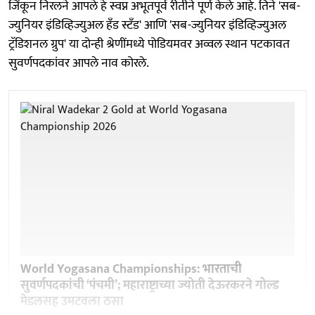
जिंकून निरलने आपले हे स्वप्न अभूतपूर्व रीतीने पूर्ण केले आहे. तिने 'सब-
ज्युनियर इंडिव्हिज्युअल हँड स्टँड' आणि 'सब-ज्युनियर इंडिव्हिज्युअल
ट्रॅडिशनल ग्रुप' या दोन्ही श्रेणींमध्ये पोडियमवर अव्वल स्थान पटकावत
सुवर्णपदकांवर आपले नाव कोरले.
World Yogasana Championships: भारताची
सुवर्णपदकांची ‘पंचमी’; महाराष्ट्राच्या ज्योती देऊरकरने गोल्ड
मेडलसह उमटवला ठसा