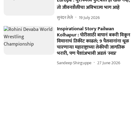
Europe : युरोपमध्ये फुटबॉल हा खेळ नव्हे;
तो जीवनशैलीचा अविभाज्य भाग आहे
सुनंदन लेले
19 July 2026
Inspirational Story Pailwan
Kolhapur : पोरीसाठी बापानं बकरी विकून
विमानाचं तिकीट काढलं; 9 पैलवानांना धूळ
चारणाऱ्या महाराष्ट्राच्या लेकीची जागतिक
भरारी, पण पैशांअभावी अडलं 'स्वप्न'
Sandeep Shirguppe
27 June 2026