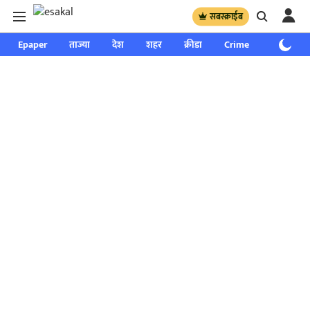
सबस्क्राईब
Epaper
ताज्या
देश
शहर
क्रीडा
Crime
साप्ताहिक