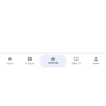
सबस्क्राईब
Home
E-Paper
लाईव्ह TV
सकाळ+