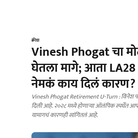
क्रीडा
Vinesh Phogat चा मोठा य
घेतला मागे; आता LA28 
नेमकं काय दिलं कारण?
Vinesh Phogat Retirement U-Turn : विनेश फोगाट
दिली आहे. २०२८ मध्ये होणाऱ्या ऑलंपिक स्पर्धेत आ
यामागचं कारणही सांगितलं आहे.