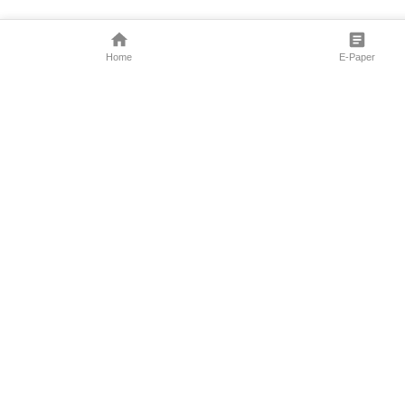
Home
E-Paper
Follow Us
Marathi News
Maharashtra N
Entertainment 