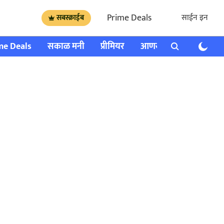
Prime Deals
साईन इन
सबस्क्राईब
me Deals
सकाळ मनी
प्रीमियर
आणखी
राशी भविष्य