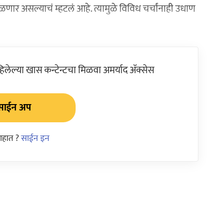
णार असल्याचं म्हटलं आहे. त्यामुळे विविध चर्चांनाही उधाण
ेल्या खास कन्टेन्टचा मिळवा अमर्याद ॲक्सेस
साईन अप
आहात ?
साईन इन