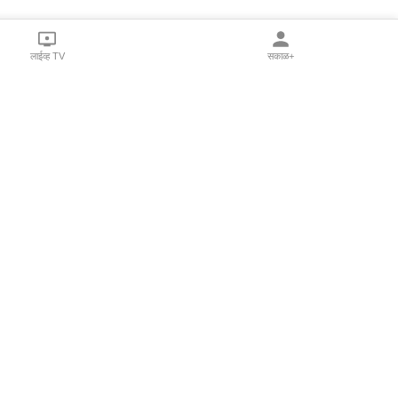
लाईव्ह TV
सकाळ+
l Programs
Print Products
Sakal Saptahik
hka
Family Doctor