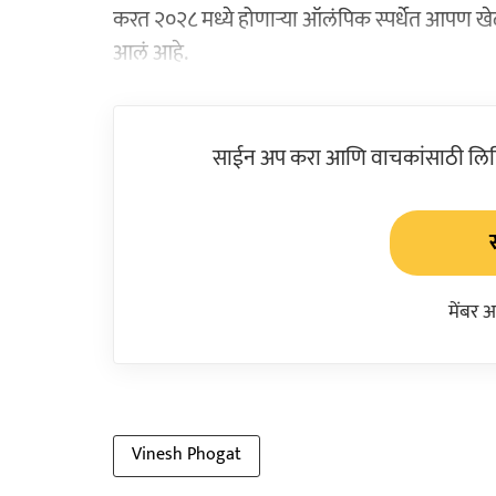
करत २०२८ मध्ये होणाऱ्या ऑलंपिक स्पर्धेत आपण खेळ
आलं आहे.
साईन अप करा आणि वाचकांसाठी लिहिल
मेंबर 
Vinesh Phogat