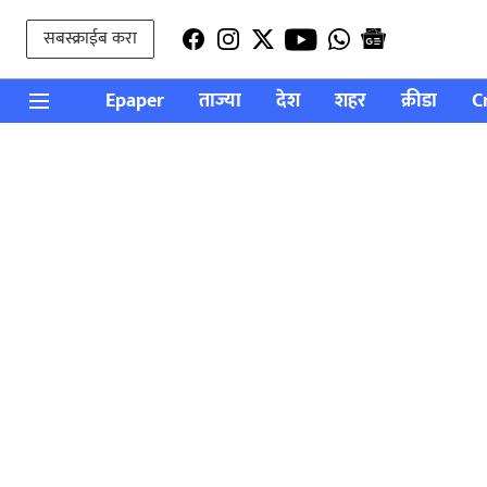
सबस्क्राईब करा
Epaper
ताज्या
देश
शहर
क्रीडा
C