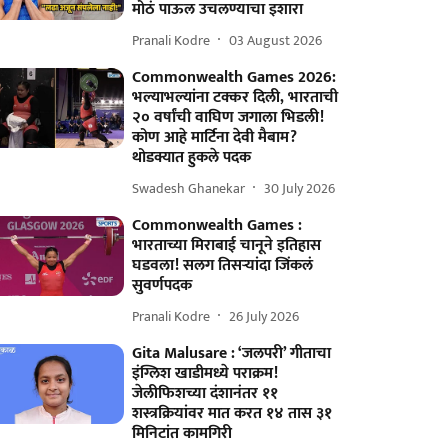
मोठं पाऊल उचलण्याचा इशारा
Pranali Kodre
03 August 2026
Commonwealth Games 2026:
भल्याभल्यांना टक्कर दिली, भारताची
२० वर्षांची वाघिण जगाला भिडली!
कोण आहे मार्टिना देवी मैबाम?
थोडक्यात हुकले पदक
Swadesh Ghanekar
30 July 2026
Commonwealth Games :
भारताच्या मिराबाई चानूने इतिहास
घडवला! सलग तिसऱ्यांदा जिंकलं
सुवर्णपदक
Pranali Kodre
26 July 2026
Gita Malusare : ‘जलपरी’ गीताचा
इंग्लिश खाडीमध्ये पराक्रम!
जेलीफिशच्या दंशानंतर ११
शस्त्रक्रियांवर मात करत १४ तास ३१
मिनिटांत कामगिरी