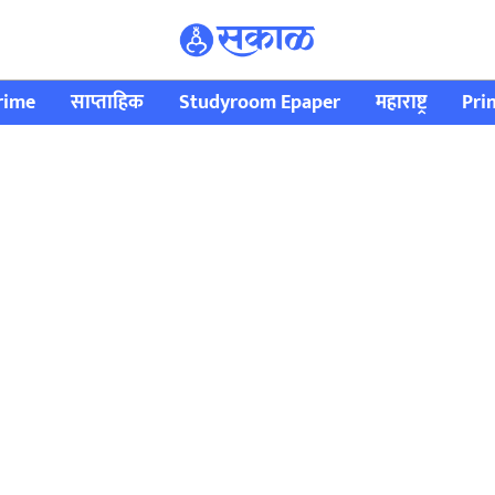
rime
साप्ताहिक
Studyroom Epaper
महाराष्ट्र
Pri