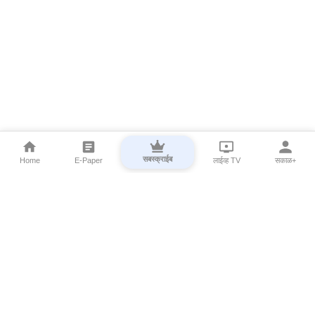
सबस्क्राईब
Home
E-Paper
लाईव्ह TV
सकाळ+
⌄
Marathi News