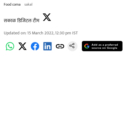
Food coma
sakal
सकाळ डिजिटल टीम
Updated on
:
15 March 2022, 12:30 pm
IST
Add as a preferred
source on Google