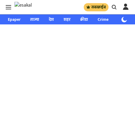
सबस्क्राईब
Epaper
ताज्या
देश
शहर
क्रीडा
Crime
साप्ताहिक