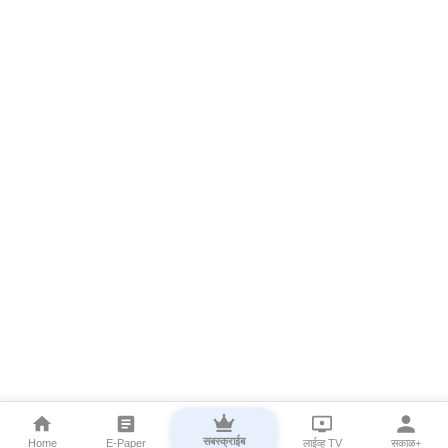
सबस्क्राईब
Home
E-Paper
लाईव्ह TV
सकाळ+