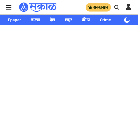
सबस्क्राईब
Epaper
ताज्या
देश
शहर
क्रीडा
Crime
साप्ताहिक