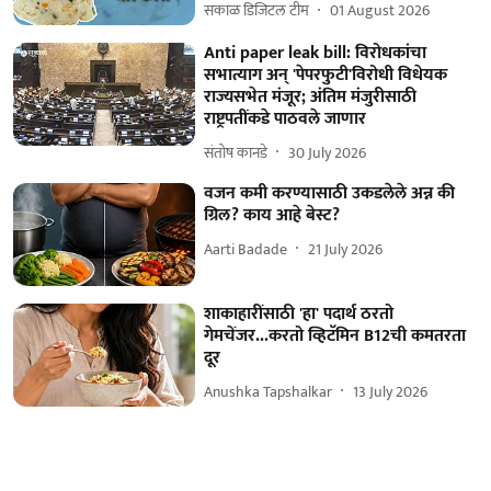
सकाळ डिजिटल टीम
01 August 2026
Anti paper leak bill: विरोधकांचा
सभात्याग अन् 'पेपरफुटी'विरोधी विधेयक
राज्यसभेत मंजूर; अंतिम मंजुरीसाठी
राष्ट्रपतींकडे पाठवले जाणार
संतोष कानडे
30 July 2026
वजन कमी करण्यासाठी उकडलेले अन्न की
ग्रिल? काय आहे बेस्ट?
Aarti Badade
21 July 2026
शाकाहारींसाठी 'हा' पदार्थ ठरतो
गेमचेंजर...करतो व्हिटॅमिन B12ची कमतरता
दूर
Anushka Tapshalkar
13 July 2026