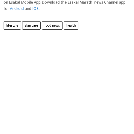
on Esakal Mobile App. Download the Esakal Marathi news Channel app
for
Android
and
IOS
.
lifestyle
skin care
food news
health