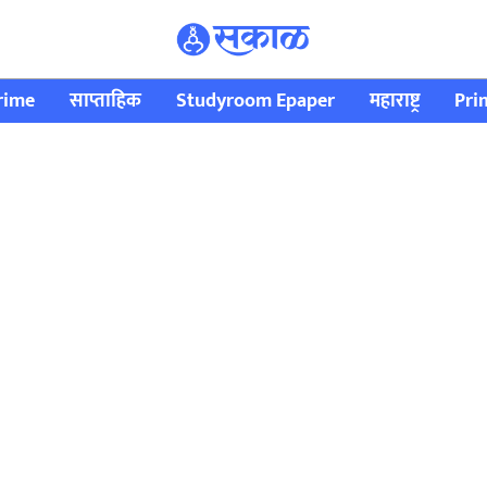
rime
साप्ताहिक
Studyroom Epaper
महाराष्ट्र
Pri