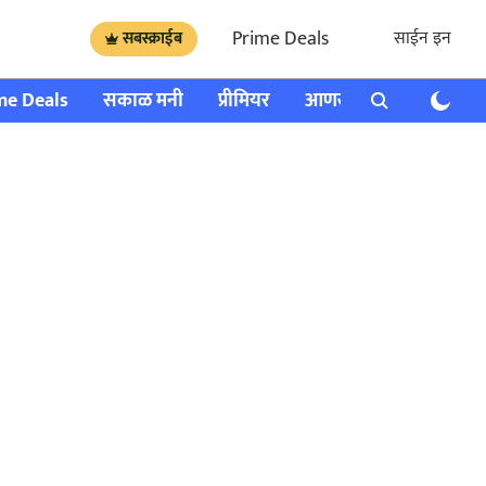
Prime Deals
साईन इन
सबस्क्राईब
me Deals
सकाळ मनी
प्रीमियर
आणखी
राशी भविष्य