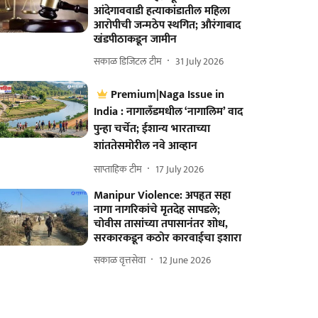
आंदेगाववाडी हत्याकांडातील महिला
आरोपीची जन्मठेप स्थगित; औरंगाबाद
खंडपीठाकडून जामीन
सकाळ डिजिटल टीम
31 July 2026
Premium|Naga Issue in
India : नागालँडमधील ‘नागालिम’ वाद
पुन्हा चर्चेत; ईशान्य भारताच्या
शांततेसमोरील नवे आव्हान
साप्ताहिक टीम
17 July 2026
Manipur Violence: अपहृत सहा
नागा नागरिकांचे मृतदेह सापडले;
चोवीस तासांच्या तपासानंतर शोध,
सरकारकडून कठोर कारवाईचा इशारा
सकाळ वृत्तसेवा
12 June 2026