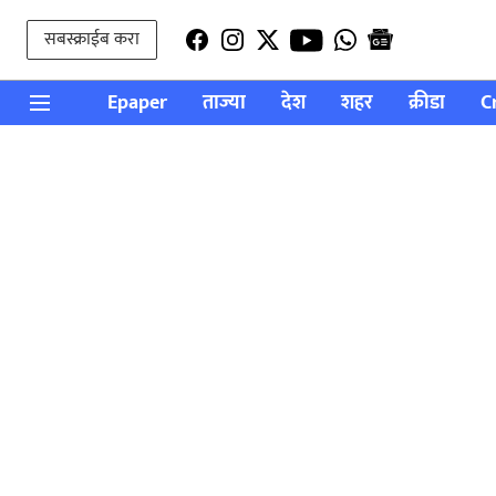
सबस्क्राईब करा
Epaper
ताज्या
देश
शहर
क्रीडा
C