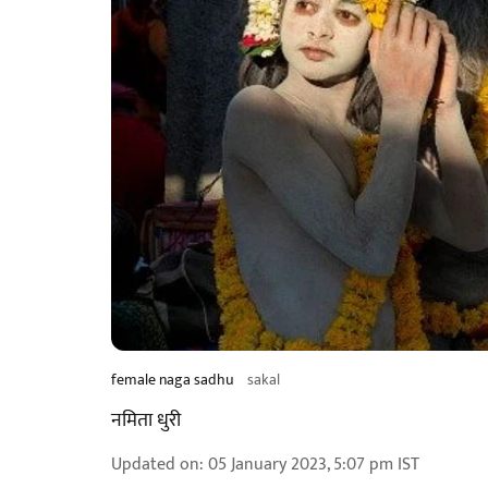
female naga sadhu
sakal
नमिता धुरी
Updated on
:
05 January 2023, 5:07 pm
IST