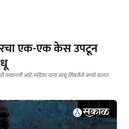
वरचा एक-एक केस उपटून
धू
ाची परवानगी आहे. महिला नागा साधू शिवलेले कपडे घालत