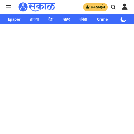
सबस्क्राईब
Epaper
ताज्या
देश
शहर
क्रीडा
Crime
साप्ताहिक