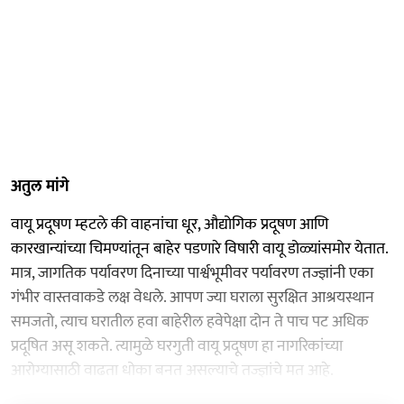
अतुल मांगे
वायू प्रदूषण म्हटले की वाहनांचा धूर, औद्योगिक प्रदूषण आणि
कारखान्यांच्या चिमण्यांतून बाहेर पडणारे विषारी वायू डोळ्यांसमोर येतात.
मात्र, जागतिक पर्यावरण दिनाच्या पार्श्वभूमीवर पर्यावरण तज्ज्ञांनी एका
गंभीर वास्तवाकडे लक्ष वेधले. आपण ज्या घराला सुरक्षित आश्रयस्थान
समजतो, त्याच घरातील हवा बाहेरील हवेपेक्षा दोन ते पाच पट अधिक
प्रदूषित असू शकते. त्यामुळे घरगुती वायू प्रदूषण हा नागरिकांच्या
आरोग्यासाठी वाढता धोका बनत असल्याचे तज्ज्ञांचे मत आहे.