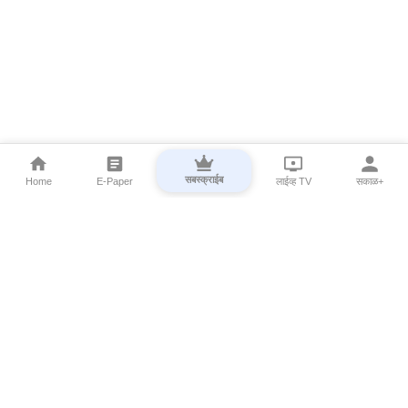
सबस्क्राईब
Home
E-Paper
लाईव्ह TV
सकाळ+
⌄
Marathi News