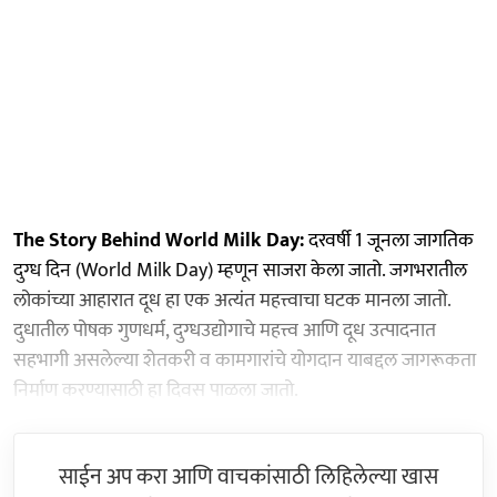
The Story Behind World Milk Day:
दरवर्षी 1 जूनला जागतिक
दुग्ध दिन (World Milk Day) म्हणून साजरा केला जातो. जगभरातील
लोकांच्या आहारात दूध हा एक अत्यंत महत्त्वाचा घटक मानला जातो.
दुधातील पोषक गुणधर्म, दुग्धउद्योगाचे महत्त्व आणि दूध उत्पादनात
सहभागी असलेल्या शेतकरी व कामगारांचे योगदान याबद्दल जागरूकता
निर्माण करण्यासाठी हा दिवस पाळला जातो.
साईन अप करा आणि वाचकांसाठी लिहिलेल्या खास