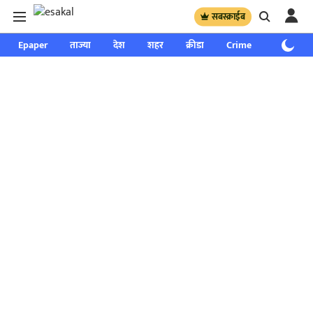
सबस्क्राईब
Epaper
ताज्या
देश
शहर
क्रीडा
Crime
साप्ताहिक