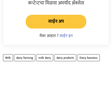
कन्टेन्टचा मिळवा अमर्याद ॲक्सेस
साईन अप
मेंबर आहात ?
साईन इन
Milk
dairy farming
milk dairy
dairy products
Dairy business