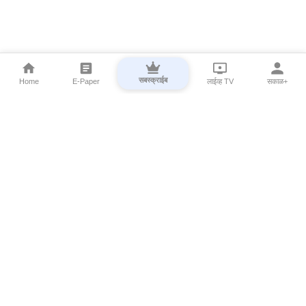
सबस्क्राईब
Home
E-Paper
लाईव्ह TV
सकाळ+
⌄
Marathi News
⌄
About Esakal
⌄
Digital Products