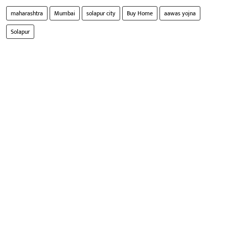
maharashtra
Mumbai
solapur city
Buy Home
aawas yojna
Solapur