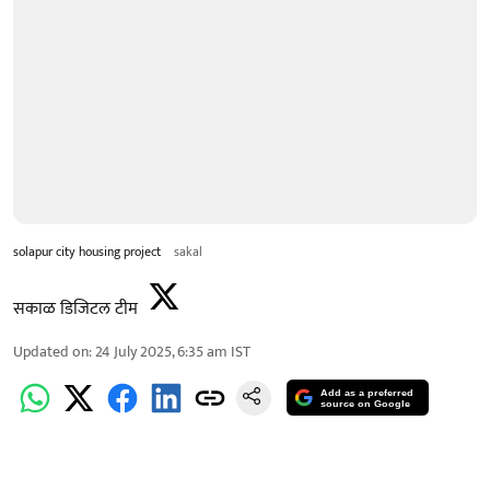
solapur city housing project
sakal
सकाळ डिजिटल टीम
Updated on
:
24 July 2025, 6:35 am
IST
Add as a preferred
source on Google