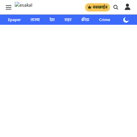
सबस्क्राईब
Epaper
ताज्या
देश
शहर
क्रीडा
Crime
साप्ताहिक