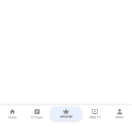
सबस्क्राईब
Home
E-Paper
लाईव्ह TV
सकाळ+