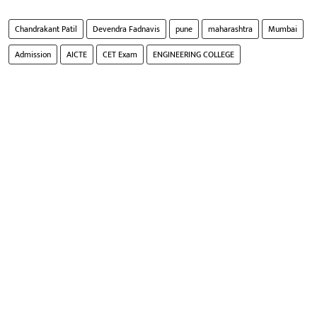
Chandrakant Patil
Devendra Fadnavis
pune
maharashtra
Mumbai
Admission
AICTE
CET Exam
ENGINEERING COLLEGE