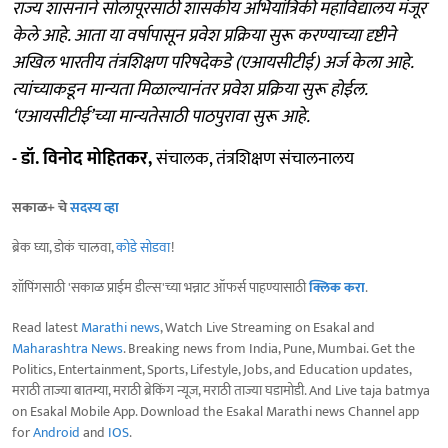
राज्य शासनाने सोलापूरसाठी शासकीय अभियांत्रिकी महाविद्यालय मंजूर
केले आहे. आता या वर्षापासून प्रवेश प्रक्रिया सुरू करण्याच्या दृष्टीने
अखिल भारतीय तंत्रशिक्षण परिषदेकडे (एआयसीटीई) अर्ज केला आहे.
त्यांच्याकडून मान्यता मिळाल्यानंतर प्रवेश प्रक्रिया सुरू होईल.
‘एआयसीटीई’च्या मान्यतेसाठी पाठपुरावा सुरू आहे.
- डॉ. विनोद मोहितकर,
संचालक, तंत्रशिक्षण संचालनालय
सकाळ+ चे
सदस्य व्हा
ब्रेक घ्या, डोकं चालवा,
कोडे सोडवा
!
शॉपिंगसाठी 'सकाळ प्राईम डील्स'च्या भन्नाट ऑफर्स पाहण्यासाठी
क्लिक करा
.
Read latest
Marathi news
, Watch Live Streaming on Esakal and
Maharashtra News
. Breaking news from India, Pune, Mumbai. Get the
Politics, Entertainment, Sports, Lifestyle, Jobs, and Education updates,
मराठी ताज्या बातम्या, मराठी ब्रेकिंग न्यूज, मराठी ताज्या घडामोडी. And Live taja batmya
on Esakal Mobile App. Download the Esakal Marathi news Channel app
for
Android
and
IOS
.