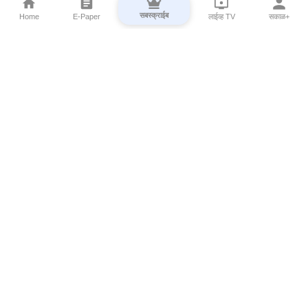
सबस्क्राईब
Home
E-Paper
लाईव्ह TV
सकाळ+
⌄
Marathi News
⌄
About Esakal
⌄
Digital Products
⌄
Sakal Programs
⌄
Print Products