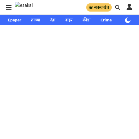
सबस्क्राईब
Epaper
ताज्या
देश
शहर
क्रीडा
Crime
साप्ताहिक