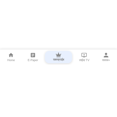
सबस्क्राईब
Home
E-Paper
लाईव्ह TV
सकाळ+
⌄
Marathi News