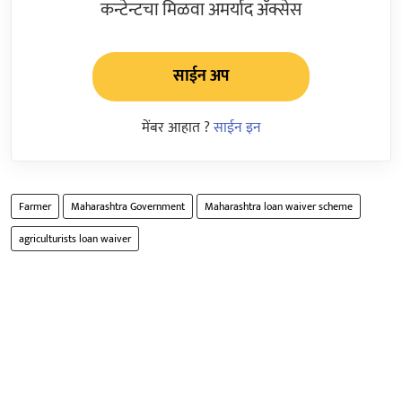
कन्टेन्टचा मिळवा अमर्याद ॲक्सेस
साईन अप
मेंबर आहात ?
साईन इन
Farmer
Maharashtra Government
Maharashtra loan waiver scheme
agriculturists loan waiver