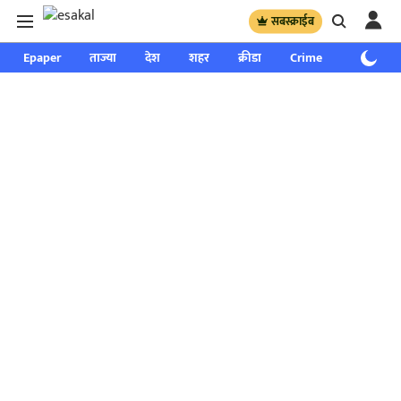
सबस्क्राईब
Epaper
ताज्या
देश
शहर
क्रीडा
Crime
साप्ताहिक