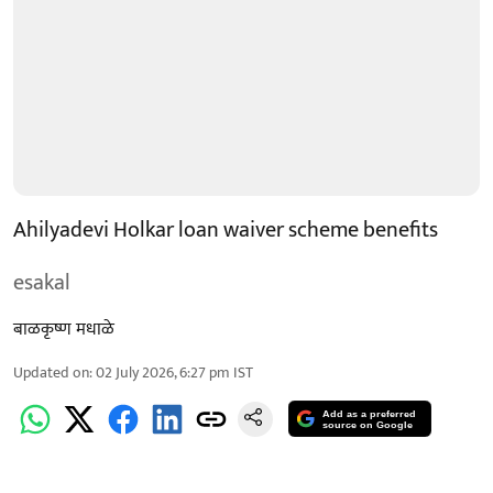
Ahilyadevi Holkar loan waiver scheme benefits
esakal
बाळकृष्ण मधाळे
Updated on
:
02 July 2026, 6:27 pm
IST
Add as a preferred
source on Google