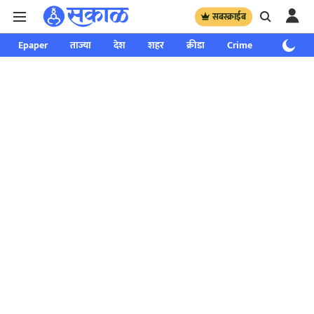
सबस्क्राईब
Epaper
ताज्या
देश
शहर
क्रीडा
Crime
साप्ताहिक