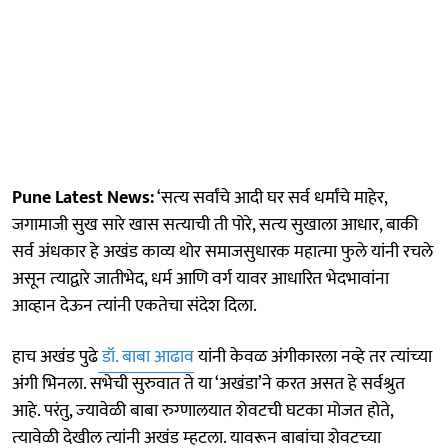
Pune Latest News:
‘सत्‍य सर्वांचे आदी घर सर्व धर्मांचे माहेर,
जगामाजी सुख सारे खास सत्‍याची ती पोरे, सत्‍य सुखाला आधार, बाकी
सर्व अंधकार हे अखंड काव्‍य थोर समाजसुधारक महात्‍मा फुले यांनी रचले
असून त्‍याद्वारे जातीभेद, धर्म आणि वर्ग यावर आधारित भेदभावांना
आव्हान देऊन त्‍यांनी एकतेचा संदेश दिला.
हाच अखंड पुढे
डॉ. बाबा आढाव
यांनी केवळ अंगीकारला नव्‍हे तर त्‍यांच्‍या
अंगी भिनला. सभेची सुरुवात ते या ‘अखंडा’ने करत असत हे सर्वश्रुत
आहे. परंतु, ज्‍यावेळी बाबा रुग्‍णालयात शेवटची घटका मोजत होते,
त्‍यावेळी देखील त्‍यांनी अखंड म्‍हटला. यावरून बाबांचा शेवटच्‍या