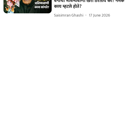
वेंगाची भविष्यवाणी खरी ठरतीये का? नेमकं
काय म्हटले होते?
Saisimran Ghashi
17 June 2026