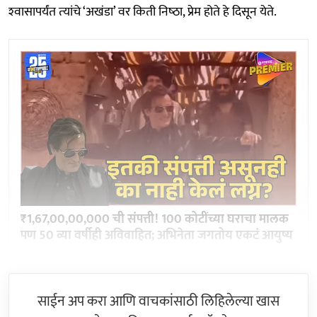
श्‍वासापर्यंत त्‍यांचे ‘अखंडा’ वर किती निष्‍ठा, प्रेम होते हे दिसून येते.
₹1,67,00,00,000 ची संपत्ती! 100 कोटींच्या घराचा मालक
पण 50 व्या वर्षीही अविवाहित; अभिनेता जगतोय एकटं आयुष्य
साईन अप करा आणि वाचकांसाठी लिहिलेल्या खास