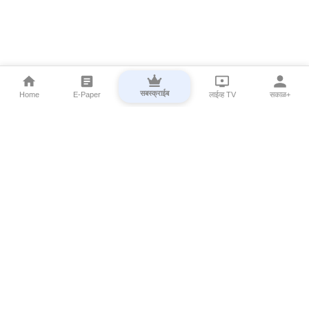
सबस्क्राईब
Home
E-Paper
लाईव्ह TV
सकाळ+
⌄
Marathi News
⌄
About Esakal
⌄
Digital Products