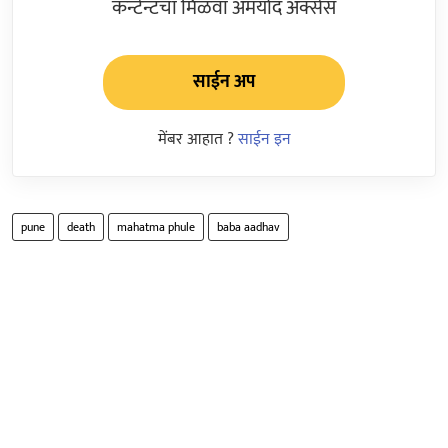
कन्टेन्टचा मिळवा अमर्याद ॲक्सेस
साईन अप
मेंबर आहात ?
साईन इन
pune
death
mahatma phule
baba aadhav