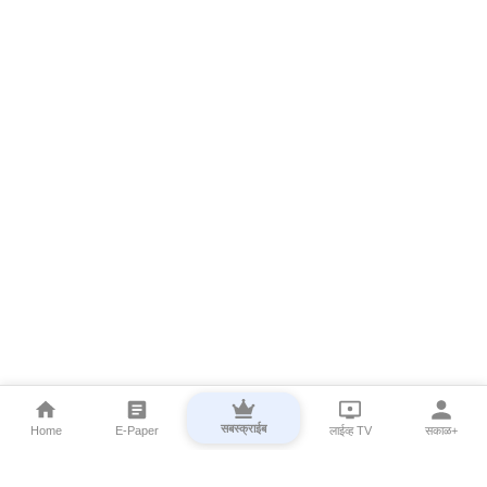
सबस्क्राईब
Home
E-Paper
लाईव्ह TV
सकाळ+