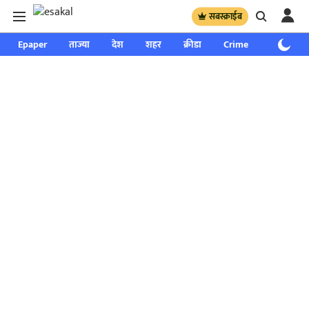
सबस्क्राईब
Epaper
ताज्या
देश
शहर
क्रीडा
Crime
साप्ताहिक