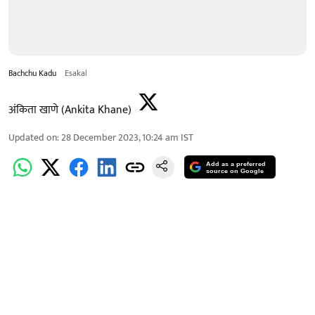
Bachchu Kadu
Esakal
अंकिता खाणे (Ankita Khane)
Updated on
:
28 December 2023, 10:24 am
IST
Add as a preferred
source on Google