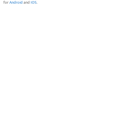
for
Android
and
IOS
.