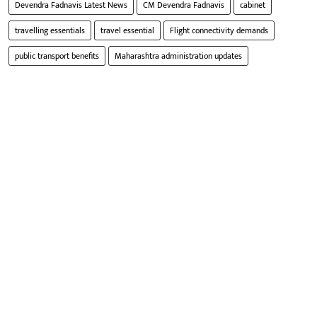
Devendra Fadnavis Latest News
CM Devendra Fadnavis
cabinet
travelling essentials
travel essential
Flight connectivity demands
public transport benefits
Maharashtra administration updates