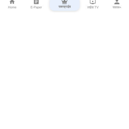
सबस्क्राईब
Home
E-Paper
लाईव्ह TV
सकाळ+
⌄
Marathi News
⌄
About Esakal
⌄
Digital Products
⌄
Sakal Programs
⌄
Print Products