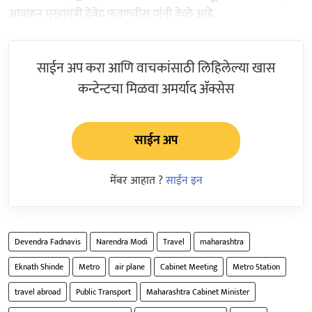
आवाहन मुख्यमंत्री देवेंद्र फडणवीस यांनी केले आहे.
साईन अप करा आणि वाचकांसाठी लिहिलेल्या खास
कन्टेन्टचा मिळवा अमर्याद ॲक्सेस
साईन अप
मेंबर आहात ?
साईन इन
Devendra Fadnavis
Narendra Modi
Travel
maharashtra
Eknath Shinde
Metro
air plane
Cabinet Meeting
Metro Station
travel abroad
Public Transport
Maharashtra Cabinet Minister