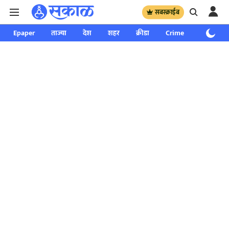
सबस्क्राईब
Epaper
ताज्या
देश
शहर
क्रीडा
Crime
साप्ताहिक