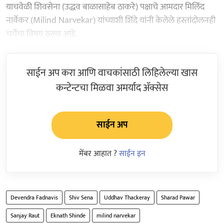
याचवेळी शिवसेना (उद्धव बाळासाहेब ठाकरे) पक्षाचे आमदार मिलिंद
नार्वेकर (Milind Narvekar) यांच्याशी शिंदे यांनी केलेले हस्तांदोलनही
चर्चेचा विषय ठरला आहे.
साईन अप करा आणि वाचकांसाठी लिहिलेल्या खास
कन्टेन्टचा मिळवा अमर्याद ॲक्सेस
साईन अप
मेंबर आहात ?
साईन इन
Devendra Fadnavis
Shiv Sena
Uddhav Thackeray
Sharad Pawar
Sanjay Raut
Eknath Shinde
milind narvekar