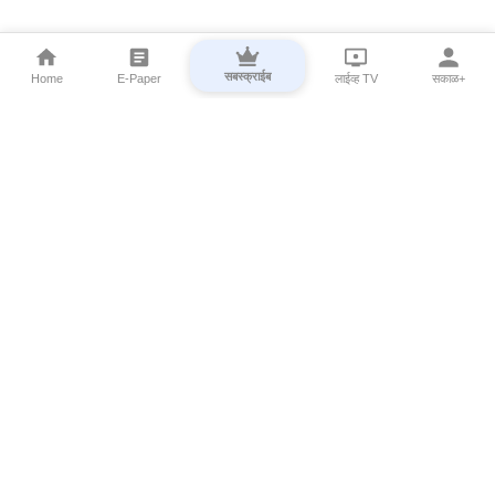
सबस्क्राईब
Home
E-Paper
लाईव्ह TV
सकाळ+
⌄
Marathi News
⌄
About Esakal
⌄
Digital Products
⌄
Sakal Programs