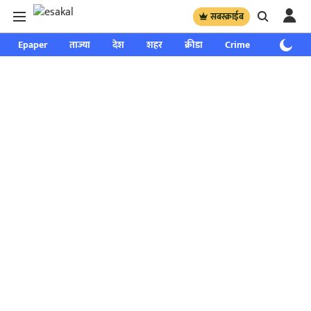
सबस्क्राईब
Epaper
ताज्या
देश
शहर
क्रीडा
Crime
साप्ताहिक