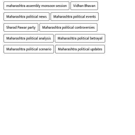
maharashtra assembly monsoon session
Vidhan Bhavan
Maharashtra political news
Maharashtra political events
Sharad Pawar party
Maharashtra political controversies
Maharashtra political analysis
Maharashtra political betrayal
Maharashtra political scenario
Maharashtra political updates