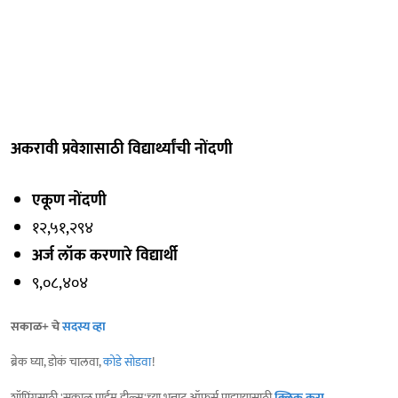
अकरावी प्रवेशासाठी विद्यार्थ्यांची नोंदणी
एकूण नोंदणी
१२,५१,२९४
अर्ज लॉक करणारे विद्यार्थी
९,०८,४०४
सकाळ+ चे
सदस्य व्हा
ब्रेक घ्या, डोकं चालवा,
कोडे सोडवा
!
शॉपिंगसाठी 'सकाळ प्राईम डील्स'च्या भन्नाट ऑफर्स पाहण्यासाठी
क्लिक करा
.