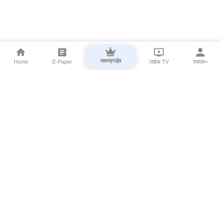
सबस्क्राईब
Home
E-Paper
लाईव्ह TV
सकाळ+
⌄
Marathi News
⌄
About Esakal
⌄
Digital Products