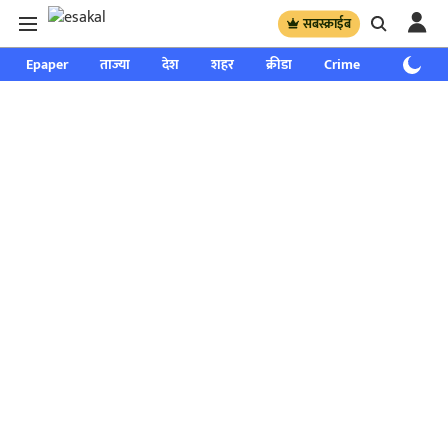
सबस्क्राईब
Epaper
ताज्या
देश
शहर
क्रीडा
Crime
साप्ताहिक