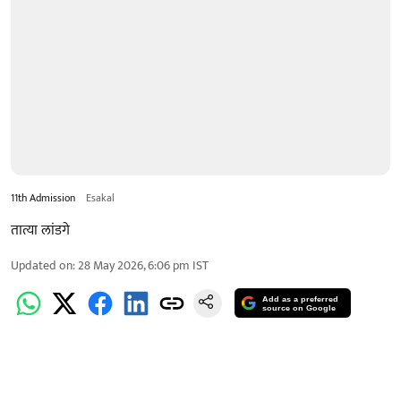
11th Admission
Esakal
तात्या लांडगे
Updated on
:
28 May 2026, 6:06 pm
IST
Add as a preferred
source on Google