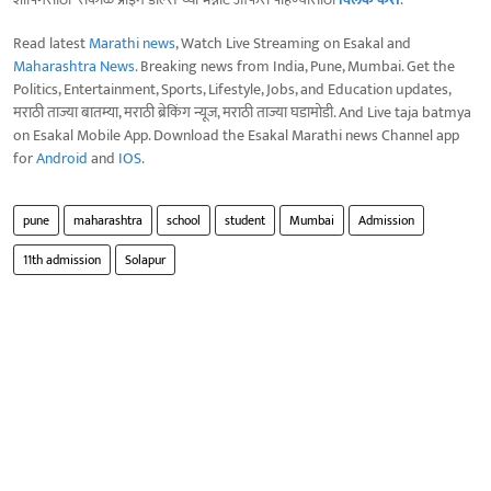
Read latest
Marathi news
, Watch Live Streaming on Esakal and
Maharashtra News
. Breaking news from India, Pune, Mumbai. Get the
Politics, Entertainment, Sports, Lifestyle, Jobs, and Education updates,
मराठी ताज्या बातम्या, मराठी ब्रेकिंग न्यूज, मराठी ताज्या घडामोडी. And Live taja batmya
on Esakal Mobile App. Download the Esakal Marathi news Channel app
for
Android
and
IOS
.
pune
maharashtra
school
student
Mumbai
Admission
11th admission
Solapur