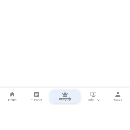
सबस्क्राईब
Home
E-Paper
लाईव्ह TV
सकाळ+