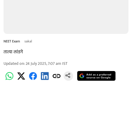
NEET Exam
sakal
तात्या लांडगे
Updated on
:
24 July 2025, 7:07 am
IST
Add as a preferred
source on Google