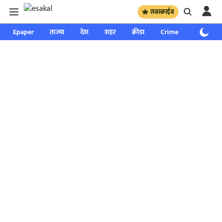
सबस्क्राईब
Epaper
ताज्या
देश
शहर
क्रीडा
Crime
साप्ताहिक