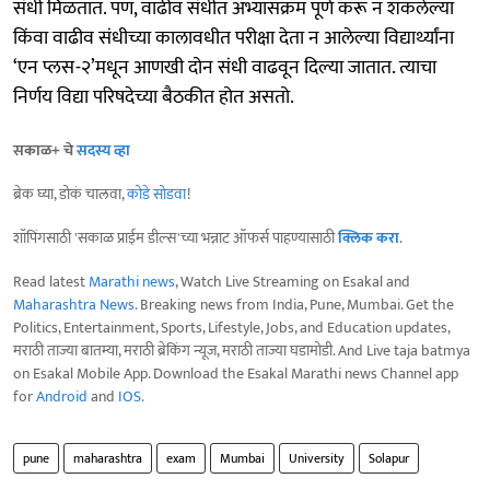
संधी मिळतात. पण, वाढीव संधीत अभ्यासक्रम पूर्ण करू न शकलेल्या
किंवा वाढीव संधीच्या कालावधीत परीक्षा देता न आलेल्या विद्यार्थ्यांना
‘एन प्लस-२’मधून आणखी दोन संधी वाढवून दिल्या जातात. त्याचा
निर्णय विद्या परिषदेच्या बैठकीत होत असतो.
सकाळ+ चे
सदस्य व्हा
ब्रेक घ्या, डोकं चालवा,
कोडे सोडवा
!
शॉपिंगसाठी 'सकाळ प्राईम डील्स'च्या भन्नाट ऑफर्स पाहण्यासाठी
क्लिक करा
.
Read latest
Marathi news
, Watch Live Streaming on Esakal and
Maharashtra News
. Breaking news from India, Pune, Mumbai. Get the
Politics, Entertainment, Sports, Lifestyle, Jobs, and Education updates,
मराठी ताज्या बातम्या, मराठी ब्रेकिंग न्यूज, मराठी ताज्या घडामोडी. And Live taja batmya
on Esakal Mobile App. Download the Esakal Marathi news Channel app
for
Android
and
IOS
.
pune
maharashtra
exam
Mumbai
University
Solapur