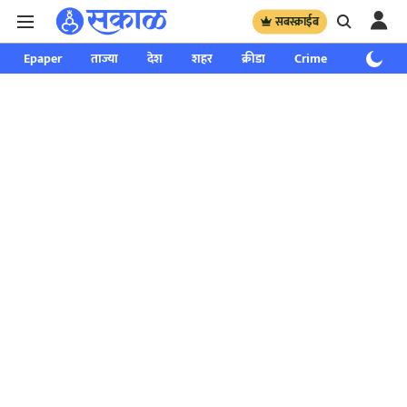
सबस्क्राईब
Epaper
ताज्या
देश
शहर
क्रीडा
Crime
साप्ताहिक