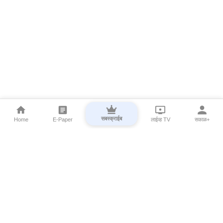
सबस्क्राईब
Home
E-Paper
लाईव्ह TV
सकाळ+