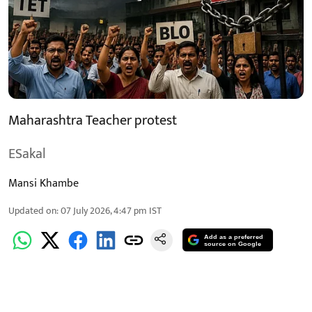
Maharashtra Teacher protest
ESakal
Mansi Khambe
Updated on
:
07 July 2026, 4:47 pm
IST
Add as a preferred
source on Google