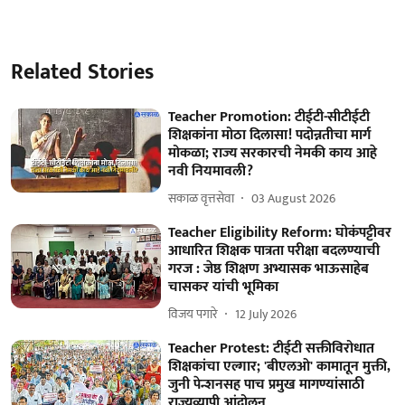
Related Stories
Teacher Promotion: टीईटी-सीटीईटी
शिक्षकांना मोठा दिलासा! पदोन्नतीचा मार्ग
मोकळा; राज्य सरकारची नेमकी काय आहे
नवी नियमावली?
सकाळ वृत्तसेवा
03 August 2026
Teacher Eligibility Reform: घोकंपट्टीवर
आधारित शिक्षक पात्रता परीक्षा बदलण्याची
गरज : जेष्ठ शिक्षण अभ्यासक भाऊसाहेब
चासकर यांची भूमिका
विजय पगारे
12 July 2026
Teacher Protest: टीईटी सक्तीविरोधात
शिक्षकांचा एल्गार; 'बीएलओ' कामातून मुक्ती,
जुनी पेन्शनसह पाच प्रमुख मागण्यांसाठी
राज्यव्यापी आंदोलन