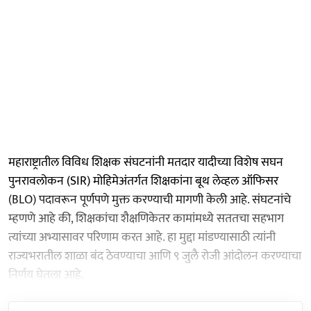
महाराष्ट्रातील विविध शिक्षक संघटनांनी मतदार यादीच्या विशेष सघन
पुनरावलोकन (SIR) मोहिमेअंतर्गत शिक्षकांना बूथ लेव्हल ऑफिसर
(BLO) पदावरून पूर्णपणे मुक्त करण्याची मागणी केली आहे. संघटनांचे
म्हणणे आहे की, शिक्षकांचा शैक्षणिकेतर कामांमध्ये सततचा सहभाग
त्यांच्या अभ्यासावर परिणाम करत आहे. हा मुद्दा मांडण्यासाठी त्यांनी
राज्यभरातील शाळा बंद ठेवण्याचा आणि ९ जुलै रोजी आंदोलन करण्याचा
निर्णय घेतला आहे.