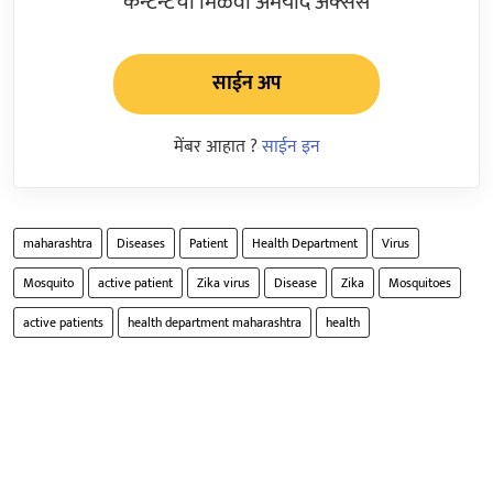
कन्टेन्टचा मिळवा अमर्याद ॲक्सेस
साईन अप
मेंबर आहात ?
साईन इन
maharashtra
Diseases
Patient
Health Department
Virus
Mosquito
active patient
Zika virus
Disease
Zika
Mosquitoes
active patients
health department maharashtra
health