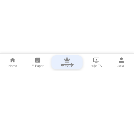
सबस्क्राईब
Home
E-Paper
लाईव्ह TV
सकाळ+
⌄
Marathi News