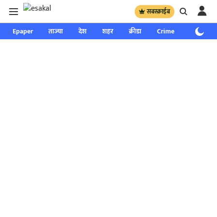
सबस्क्राईब
Epaper
ताज्या
देश
शहर
क्रीडा
Crime
साप्ताहिक