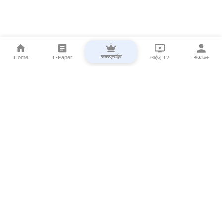
सबस्क्राईब
Home
E-Paper
लाईव्ह TV
सकाळ+
⌄
Marathi News
⌄
About Esakal