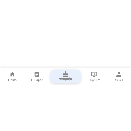
सबस्क्राईब
Home
E-Paper
लाईव्ह TV
सकाळ+