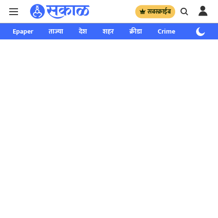
सबस्क्राईब
Epaper
ताज्या
देश
शहर
क्रीडा
Crime
साप्ताहिक