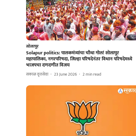
सोलापूर
Solapur politics: पालकमंत्र्यांचा चौथा गोल! साेलापूर
महापालिका, नगरपरिषदा, जिल्हा परिषदेनंतर विधान परिषदेमध्ये
भाजपचा दणदणीत विजय
सकाळ वृत्तसेवा
23 June 2026
2
min read