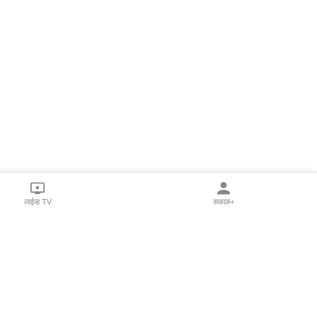
लाईव्ह TV
सकाळ+