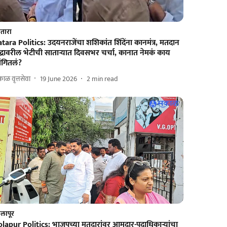
तारा
tara Politics: उदयनराजेंचा शशिकांत शिंदेंना कानमंत्र, मतदान
ंद्रावरील भेटीची साताऱ्यात दिवसभर चर्चा, कानात नेमकं काय
ंगितलं?
ाळ वृत्तसेवा
19 June 2026
2
min read
लापूर
olapur Politics: भाजपच्या मतदारांवर आमदार-पदाधिकाऱ्यांचा