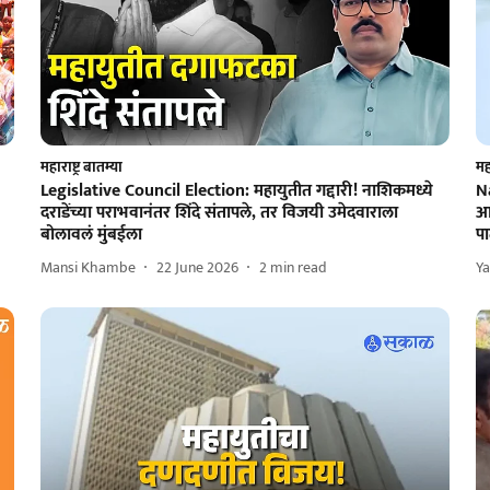
महाराष्ट्र बातम्या
महा
Legislative Council Election: महायुतीत गद्दारी! नाशिकमध्ये
N
दराडेंच्या पराभवानंतर शिंदे संतापले, तर विजयी उमेदवाराला
आष
बोलावलं मुंबईला
पा
Mansi Khambe
22 June 2026
2
min read
Y