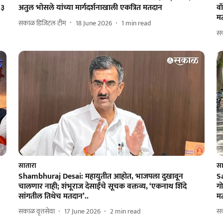
२३
अतुल भोसले यांच्या मार्गदर्शनाखाली एकत्रित मतदान
व
म
सकाळ डिजिटल टीम
18 June 2026
1
min read
सक
सातारा
सा
Shambhuraj Desai: महायुतीत आहोत, भाजपला दुखावून
Sa
चालणार नाही; शंभूराज देसाईंचे सूचक वक्तव्य, ‘एकनाथ शिंदे
ग
सांगतील तिथेच मतदान’..
म
सकाळ वृत्तसेवा
17 June 2026
2
min read
सक