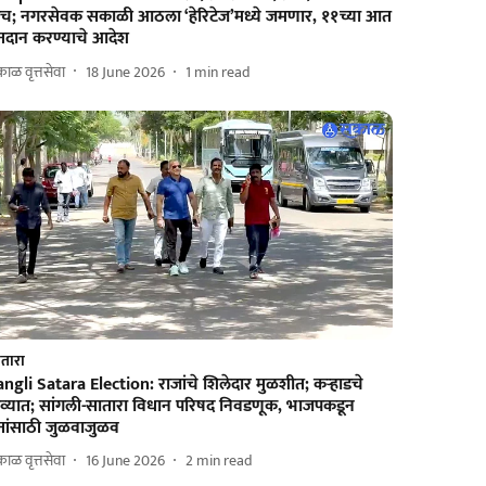
ॉच; नगरसेवक सकाळी आठला ‘हेरिटेज’मध्ये जमणार, ११च्या आत
तदान करण्याचे आदेश
ाळ वृत्तसेवा
18 June 2026
1
min read
तारा
ngli Satara Election: राजांचे शिलेदार मुळशीत; कऱ्हाडचे
ोव्‍यात; सांगली-सातारा विधान परिषद निवडणूक, भाजपकडून
तांसाठी जुळवाजुळव
ाळ वृत्तसेवा
16 June 2026
2
min read