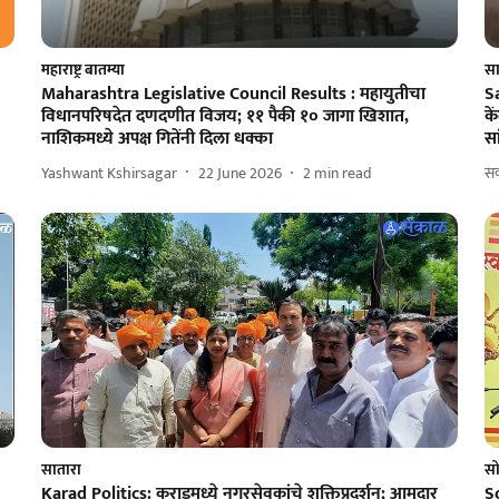
महाराष्ट्र बातम्या
सा
Maharashtra Legislative Council Results : महायुतीचा
Sa
विधानपरिषदेत दणदणीत विजय; ११ पैकी १० जागा खिशात,
के
नाशिकमध्ये अपक्ष गितेंनी दिला धक्का
सा
Yashwant Kshirsagar
22 June 2026
2
min read
सक
सातारा
सो
Karad Politics: कराडमध्ये नगरसेवकांचे शक्तिप्रदर्शन; आमदार
S