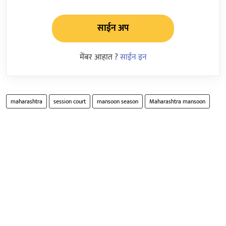
साईन अप
मेंबर आहात ?
साईन इन
maharashtra
session court
mansoon season
Maharashtra mansoon