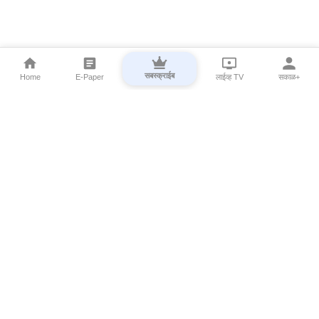
सबस्क्राईब
Home
E-Paper
लाईव्ह TV
सकाळ+
⌄
Marathi News
⌄
About Esakal
⌄
Digital Products
⌄
Sakal Programs