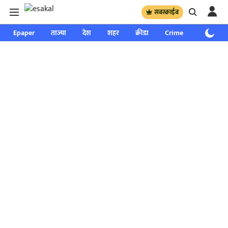
सबस्क्राईब
Epaper
ताज्या
देश
शहर
क्रीडा
Crime
साप्ताहिक