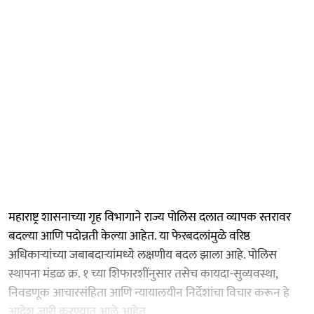
महाराष्ट्र शासनाच्या गृह विभागाने राज्य पोलिस दलात व्यापक स्तरावर
बदल्या आणि पदोन्नती केल्या आहेत. या फेरबदलांमुळे वरिष्ठ
अधिकाऱ्यांच्या जबाबदाऱ्यांमध्ये लक्षणीय बदल झाला आहे. पोलिस
स्थापना मंडळ क्र. १ च्या शिफारशींनुसार तसेच कायदा-सुव्यवस्था,
निवडणूक आचारसंहिता आणि न्यायालयीन निर्देशांचा विचार करून हे
आदेश जारी करण्यात आले आहेत.