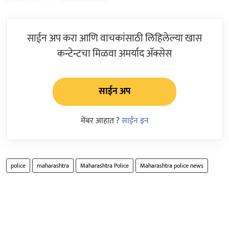
साईन अप करा आणि वाचकांसाठी लिहिलेल्या खास
कन्टेन्टचा मिळवा अमर्याद ॲक्सेस
साईन अप
मेंबर आहात ?
साईन इन
police
maharashtra
Maharashtra Police
Maharashtra police news