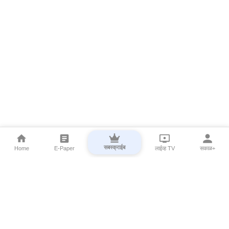
सबस्क्राईब
Home
E-Paper
लाईव्ह TV
सकाळ+