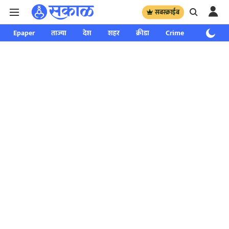
सबस्क्राईब
Epaper
ताज्या
देश
शहर
क्रीडा
Crime
साप्ताहिक