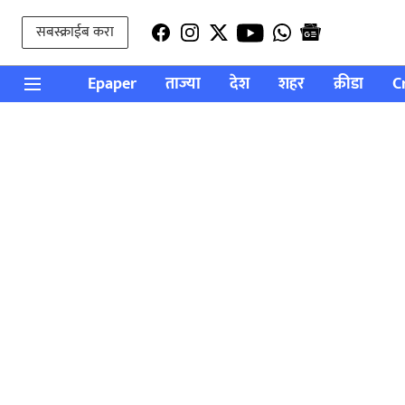
सबस्क्राईब करा
Epaper
ताज्या
देश
शहर
क्रीडा
C