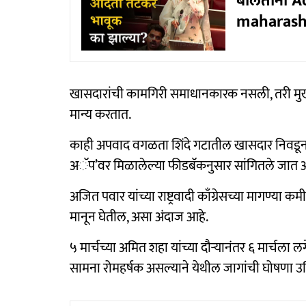
बोलताना A
maharash
खासदारांची कामगिरी समाधानकारक नसली, तरी मुख्यमं
मान्य करतात.
काही अपवाद वगळता शिंदे गटातील खासदार निवडून य
अॅप’वर मिळालेल्या फीडबॅकनुसार सांगितले जात
अजित पवार यांच्या राष्ट्रवादी काँग्रेसच्या मागण्य
मानून घेतील, असा अंदाज आहे.
५ मार्चच्या अमित शहा यांच्या दौऱ्यानंतर ६ मार्चल
सामना रोमहर्षक असल्याने येथील जागांची घोषणा 