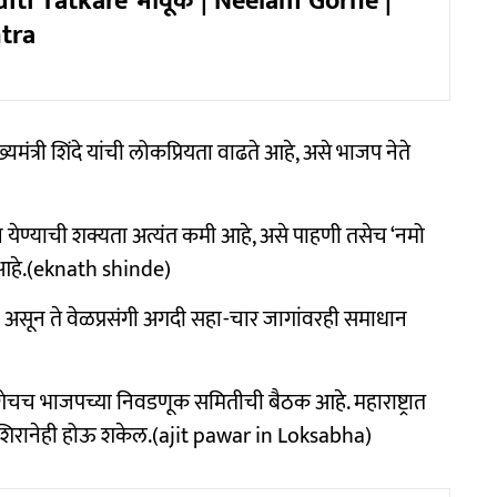
diti Tatkare भावूक | Neelam Gorhe |
tra
त्री शिंदे यांची लोकप्रियता वाढते आहे, असे भाजप नेते
ेण्याची शक्यता अत्यंत कमी आहे, असे पाहणी तसेच ‘नमो
 आहे.(eknath shinde)
ा कमी असून ते वेळप्रसंगी अगदी सहा-चार जागांवरही समाधान
ा लगेचच भाजपच्या निवडणूक समितीची बैठक आहे. महाराष्ट्रात
उशिरानेही होऊ शकेल.(ajit pawar in Loksabha)