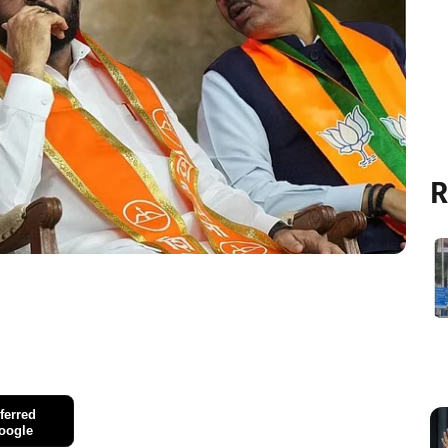
R
ferred
oogle