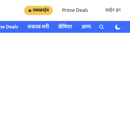
Prime Deals
साईन इन
सबस्क्राईब
me Deals
सकाळ मनी
प्रीमियर
आणखी
राशी भविष्य