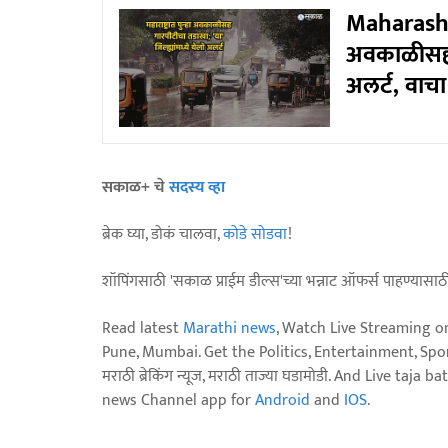
Maharashtr
अवकाळीसह गा
अलर्ट, वाच
सकाळ+ चे
सदस्य व्हा
ब्रेक घ्या, डोकं चालवा,
कोडे सोडवा
!
शॉपिंगसाठी 'सकाळ प्राईम डील्स'च्या भन्नाट ऑफर्स पाहण्यासा
Read latest
Marathi news
, Watch Live Streaming o
Pune, Mumbai. Get the Politics, Entertainment, Sports
मराठी ब्रेकिंग न्यूज, मराठी ताज्या घडामोडी. And Live t
news Channel app for
Android
and
IOS
.