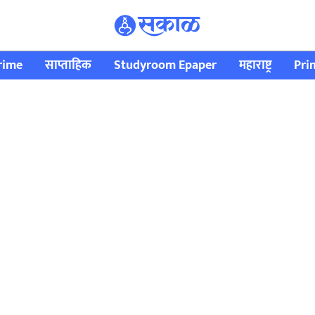
rime
साप्ताहिक
Studyroom Epaper
महाराष्ट्र
Pri