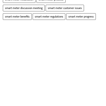
smart meter discussion meeting
smart meter customer issues
smart meter benefits
smart meter regulations
smart meter progress