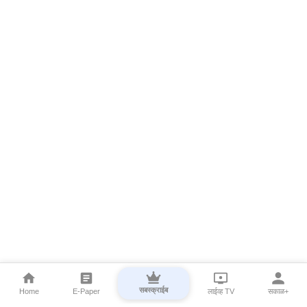
सबस्क्राईब
Home
E-Paper
लाईव्ह TV
सकाळ+