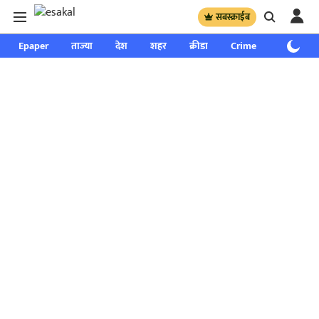
सबस्क्राईब
Epaper
ताज्या
देश
शहर
क्रीडा
Crime
साप्ताहिक