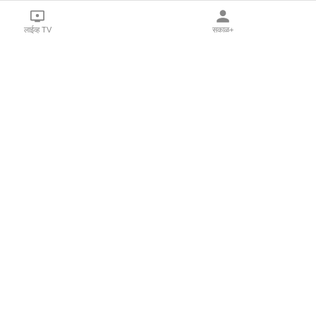
लाईव्ह TV
सकाळ+
l Programs
Print Products
Sakal Saptahik
hka
Family Doctor
 Crowdfunding
Sakal Publications
orm Pune India