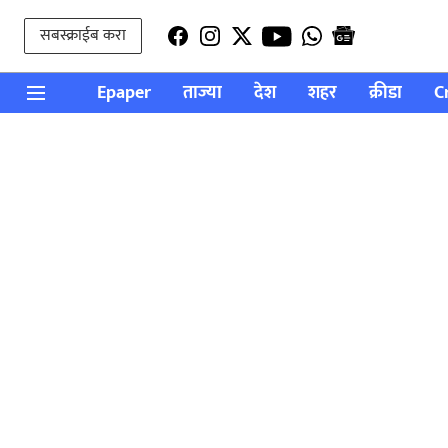
सबस्क्राईब करा
Epaper
ताज्या
देश
शहर
क्रीडा
C