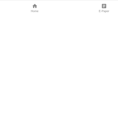
Home
E-Paper
Follow Us
Marathi News
Maharashtra N
Entertainment 
Sports News
Mumbai News