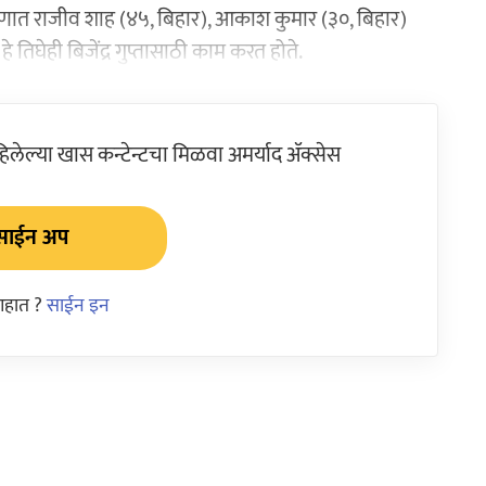
णात राजीव शाह (४५, बिहार), आकाश कुमार (३०, बिहार)
तिघेही बिजेंद्र गुप्तासाठी काम करत होते.
ेल्या खास कन्टेन्टचा मिळवा अमर्याद ॲक्सेस
साईन अप
आहात ?
साईन इन