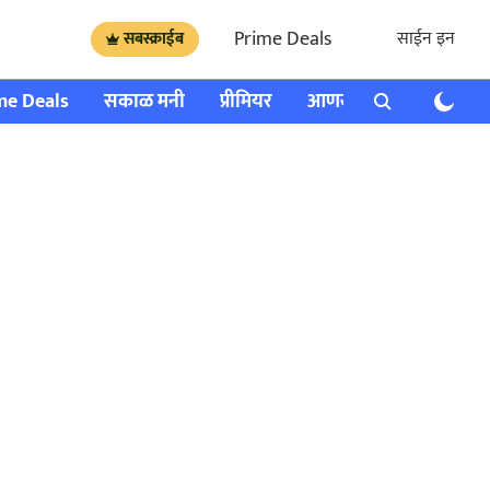
Prime Deals
साईन इन
सबस्क्राईब
me Deals
सकाळ मनी
प्रीमियर
आणखी
राशी भविष्य