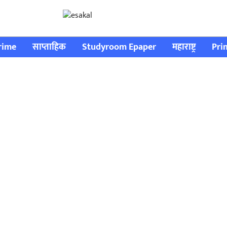
rime
साप्ताहिक
Studyroom Epaper
महाराष्ट्र
Pri