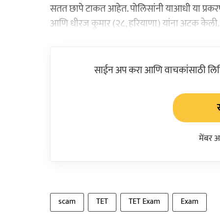
सतत छापे टाकत आहेत. पोलिसांनी याआधी या प्रकर
आणि धीरज कुमार (२८, हरियाणा) यांना अटक केली. हे 
साईन अप करा आणि वाचकांसाठी लिहिल
मेंबर 
scam
TET
TET Exam
Exam