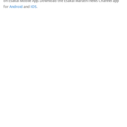
on Esakal Mobile App. Download the Esakal Marathi news Channel app
for
Android
and
IOS
.