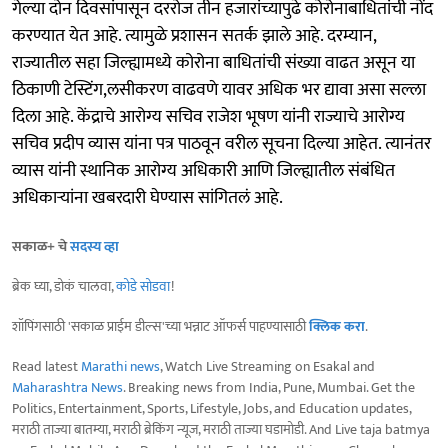
गेल्या दोन दिवसांपासून दररोज तीन हजारांच्यापुढे कोरोनाबाधितांची नोंद
करण्यात येत आहे. त्यामुळे प्रशासन सतर्क झाले आहे. दरम्यान,
राज्यातील सहा जिल्ह्यामध्ये कोरोना बाधितांची संख्या वाढत असून या
ठिकाणी टेस्टिंग,लसीकरण वाढवणे यावर अधिक भर द्यावा असा सल्ला
दिला आहे. केंद्राचे आरोग्य सचिव राजेश भूषण यांनी राज्याचे आरोग्य
सचिव प्रदीप व्यास यांना पत्र पाठवून वरील सूचना दिल्या आहेत. त्यानंतर
व्यास यांनी स्थानिक आरोग्य अधिकारी आणि जिल्ह्यातील संबंधित
अधिकाऱ्यांना खबरदारी घेण्यास सांगितलं आहे.
सकाळ+ चे
सदस्य व्हा
ब्रेक घ्या, डोकं चालवा,
कोडे सोडवा
!
शॉपिंगसाठी 'सकाळ प्राईम डील्स'च्या भन्नाट ऑफर्स पाहण्यासाठी
क्लिक करा
.
Read latest
Marathi news
, Watch Live Streaming on Esakal and
Maharashtra News
. Breaking news from India, Pune, Mumbai. Get the
Politics, Entertainment, Sports, Lifestyle, Jobs, and Education updates,
मराठी ताज्या बातम्या, मराठी ब्रेकिंग न्यूज, मराठी ताज्या घडामोडी. And Live taja batmya