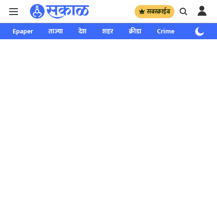
सबस्क्राईब
Epaper
ताज्या
देश
शहर
क्रीडा
Crime
साप्ताहिक