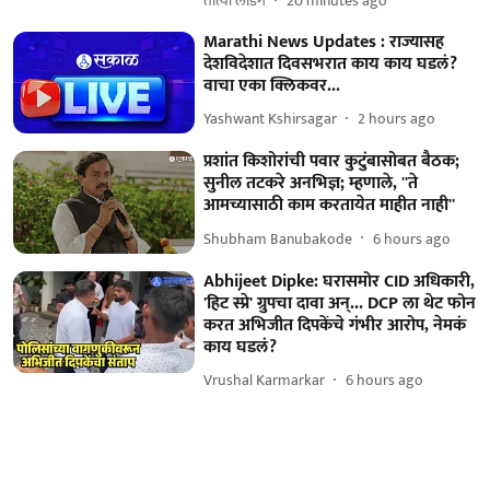
तात्या लांडगे
20 minutes ago
Marathi News Updates : राज्यासह
देशविदेशात दिवसभरात काय काय घडलं?
वाचा एका क्लिकवर...
Yashwant Kshirsagar
2 hours ago
प्रशांत किशोरांची पवार कुटुंबासोबत बैठक;
सुनील तटकरे अनभिज्ञ; म्हणाले, ''ते
आमच्यासाठी काम करतायेत माहीत नाही''
Shubham Banubakode
6 hours ago
Abhijeet Dipke: घरासमोर CID अधिकारी,
'हिट स्प्रे' ग्रुपचा दावा अन्... DCP ला थेट फोन
करत अभिजीत दिपकेंचे गंभीर आरोप, नेमकं
काय घडलं?
Vrushal Karmarkar
6 hours ago