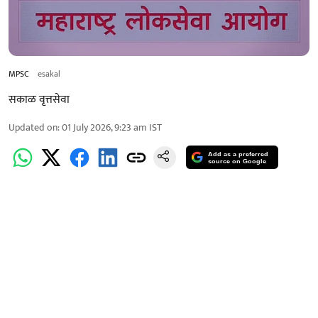
MPSC
esakal
सकाळ वृत्तसेवा
Updated on
:
01 July 2026, 9:23 am
IST
Add as a preferred
source on Google