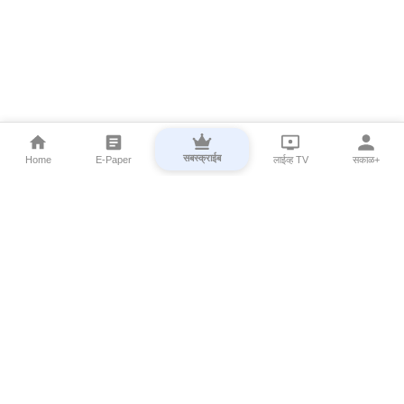
सबस्क्राईब
Home
E-Paper
लाईव्ह TV
सकाळ+
⌄
Marathi News
⌄
About Esakal