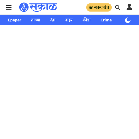
सबस्क्राईब
Epaper
ताज्या
देश
शहर
क्रीडा
Crime
साप्ताहिक