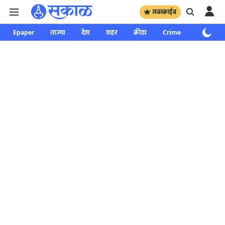
सबस्क्राईब
Epaper
ताज्या
देश
शहर
क्रीडा
Crime
साप्ताहिक