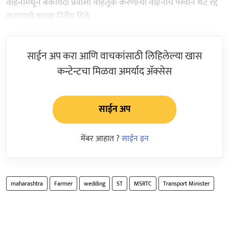
वाहनांमधून बेकायदा प्रवासी वाहतूक करणाऱ्या वाहनांचे परवाने थेट रद्द
करण्याचे कडक निर्देश दिले.
साईन अप करा आणि वाचकांसाठी लिहिलेल्या खास
कन्टेन्टचा मिळवा अमर्याद ॲक्सेस
साईन अप
मेंबर आहात ?
साईन इन
maharashtra
Farmer
wedding
ST
MSRTC
Transport Minister