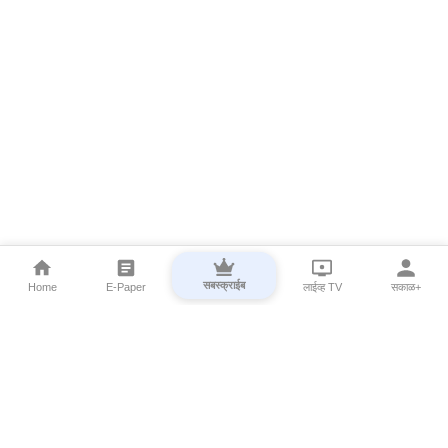
सबस्क्राईब
Home
E-Paper
लाईव्ह TV
सकाळ+