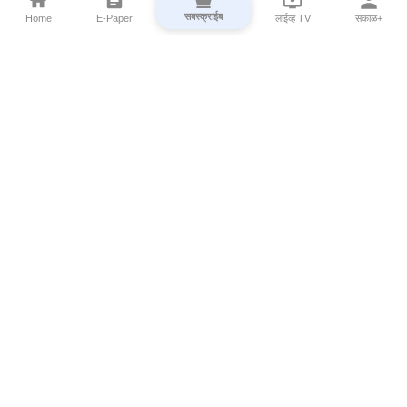
सबस्क्राईब
Home
E-Paper
लाईव्ह TV
सकाळ+
⌄
Marathi News
⌄
About Esakal
⌄
Digital Products
⌄
Sakal Programs
⌄
Print Products