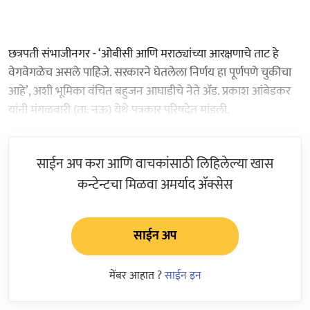
छत्रपती संभाजीनगर - ‘ओबीसी आणि मराठ्यांच्या आरक्षणाचे ताट हे
वेगवेगळेच असले पाहिजे. सरकारने घेतलेला निर्णय हा पूर्णपणे चुकीचा
आहे’, अशी भूमिका वंचित बहुजन आघाडीचे नेते ॲड. प्रकाश आंबेडकर
यांनी मंगळवारी (ता. नऊ) येथे पत्रकार परिषदेत मांडली.
साईन अप करा आणि वाचकांसाठी लिहिलेल्या खास
कन्टेन्टचा मिळवा अमर्याद ॲक्सेस
साईन अप
मेंबर आहात ?
साईन इन