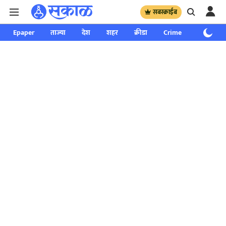
सबस्क्राईब
Epaper
ताज्या
देश
शहर
क्रीडा
Crime
साप्ताहिक