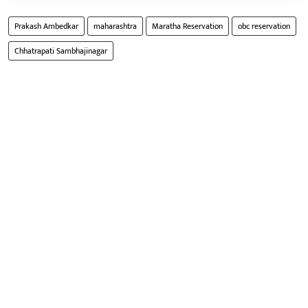
Prakash Ambedkar
maharashtra
Maratha Reservation
obc reservation
Chhatrapati Sambhajinagar