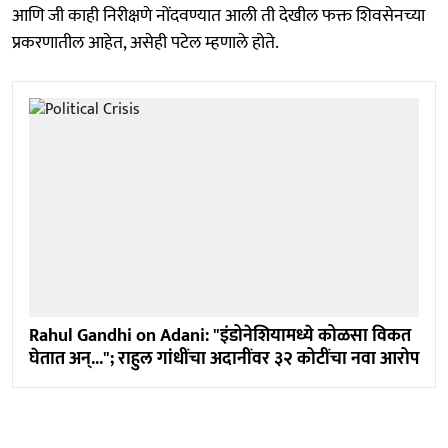
आणि जी काही निरीक्षणे नोंदवण्यात आली ती देखील फक्त शिवसेनच्या
प्रकरणातील आहेत, असेही पटेल म्हणाले होते.
Rahul Gandhi on Adani: "इंडोनेशियामध्ये कोळसा विकत
घेतात अन्..."; राहुल गांधींचा अदानींवर ३२ कोटींचा नवा आरोप