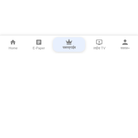
सबस्क्राईब
Home
E-Paper
लाईव्ह TV
सकाळ+
⌄
Marathi News
⌄
About Esakal
⌄
Digital Products