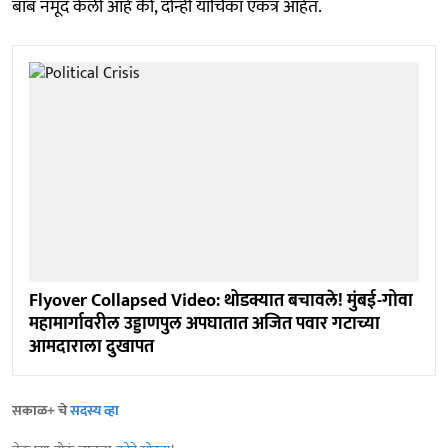
बाब नमूद केली आहे की, दोन्ही याचिका एकत्र आहेत.
Flyover Collapsed Video: थोडक्यात बचावले! मुंबई-गोवा
महामार्गावरील उड्डाणपुल अपघातात अजित पवार गटाच्या
आमदाराला दुखापत
सकाळ+ चे
सदस्य व्हा