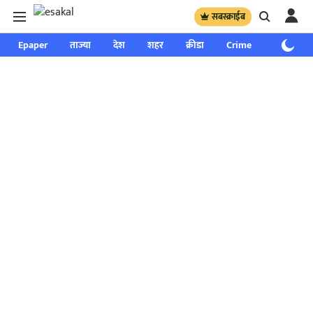
सबस्क्राईब
Epaper
ताज्या
देश
शहर
क्रीडा
Crime
साप्ताहिक